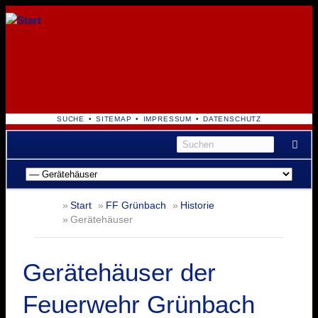
NAVIGATION
SUCHE
SITEMAP
IMPRESSUM
DATENSCHUTZ
ÜBERSPRINGEN
Navigation
überspringen
Start
FF Grünbach
Historie
Gerätehäuser
Gerätehäuser der
Feuerwehr Grünbach