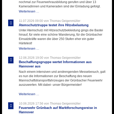
nochmal zur Feuerwehrausbildung gerufen und über 13
Kameradinnen und Kameraden sind der Einladung gefolgt.
Letzter
Weiterlesen …
Ausbildungsdienst
für
11.07.2026 09:00
von Thomas Geigenmüller
der
Atemschutztruppe testet ihre Hitzebelastung
Kirmes
Unter Atemschutz mit Hitzeschutzbekleidung gings die Bastei
mit
hinauf, für viele eine schöne Wanderung, für die Grünbacher
zukunftsweisender
Einsatzkräfte waren die über 250 Stufen eher ein guter
Einlage
Härtetest!
Atemschutztruppe
Weiterlesen …
testet
ihre
12.06.2026 19:00
von Thomas Geigenmüller
Hitzebelastung
Beschaffungsgruppe wertet Informationen aus
Hannover aus
Nach einem intensiven und anstrengenden Messebesuch, galt
es nun die Informationen zur Beschaffung des neuen
Mannschaftstransportfahrzeuges der Grünbacher Feuerwehr
auszuwerten. Mit dabei- unser Bürgermeister!
Beschaffungsgruppe
Weiterlesen …
wertet
Informationen
10.06.2026 17:56
von Thomas Geigenmüller
aus
Feuerwehr Grünbach auf Marktforschungsreise in
Hannover
Hannover