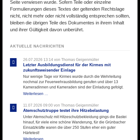
Seite verwiesen wurde. Sofern Teile oder einzelne
Formulierungen dieses Textes der geltenden Rechtslage
nicht, nicht mehr oder nicht vollständig entsprechen sollten,
bleiben die übrigen Teile des Dokumentes in ihrem Inhalt
und ihrer Gültigkeit davon unberührt.
AKTUELLE NACHRICHTEN
26.07.2026 13:14
von Thomas Geigenmüller
Letzter Ausbildungsdienst für der Kirmes mit
zukunftsweisender Einlage
Nur wenige Tage vor Kirmes wurde durch die Wehrleitung
nochmal zur Feuerwehrausbildung gerufen und über 13
Kameradinnen und Kameraden sind der Einladung gefolgt.
Letzter
Weiterlesen …
Ausbildungsdienst
für
11.07.2026 09:00
von Thomas Geigenmüller
der
Atemschutztruppe testet ihre Hitzebelastung
Kirmes
Unter Atemschutz mit Hitzeschutzbekleidung gings die Bastei
mit
hinauf, für viele eine schöne Wanderung, für die Grünbacher
zukunftsweisender
Einsatzkräfte waren die über 250 Stufen eher ein guter
Einlage
Härtetest!
Atemschutztruppe
Weiterlesen …