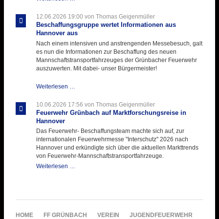
testet
ihre
12.06.2026 19:00
von Thomas Geigenmüller
Hitzebelastung
Beschaffungsgruppe wertet Informationen aus
Hannover aus
Nach einem intensiven und anstrengenden Messebesuch, galt
es nun die Informationen zur Beschaffung des neuen
Mannschaftstransportfahrzeuges der Grünbacher Feuerwehr
auszuwerten. Mit dabei- unser Bürgermeister!
Beschaffungsgruppe
Weiterlesen …
wertet
Informationen
10.06.2026 17:56
von Thomas Geigenmüller
aus
Feuerwehr Grünbach auf Marktforschungsreise in
Hannover
Hannover
aus
Das Feuerwehr- Beschaffungsteam machte sich auf, zur
internationalen Feuerwehrmesse "Interschutz" 2026 nach
Hannover und erkündigte sich über die aktuellen Markttrends
von Feuerwehr-Mannschaftstransportfahrzeuge.
Feuerwehr
Weiterlesen …
Grünbach
auf
Marktforschungsreise
in
Hannover
NAVIGATION
HOME
FF GRÜNBACH
VEREIN
JUGENDFEUERWEHR