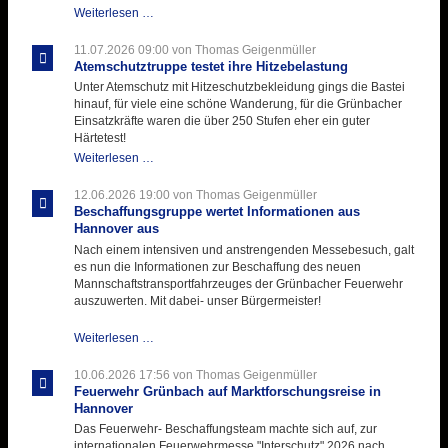
Letzter
Weiterlesen …
Ausbildungsdienst
für
11.07.2026 09:00
von Thomas Geigenmüller
der
Atemschutztruppe testet ihre Hitzebelastung
Kirmes
Unter Atemschutz mit Hitzeschutzbekleidung gings die Bastei
mit
hinauf, für viele eine schöne Wanderung, für die Grünbacher
zukunftsweisender
Einsatzkräfte waren die über 250 Stufen eher ein guter
Einlage
Härtetest!
Atemschutztruppe
Weiterlesen …
testet
ihre
12.06.2026 19:00
von Thomas Geigenmüller
Hitzebelastung
Beschaffungsgruppe wertet Informationen aus
Hannover aus
Nach einem intensiven und anstrengenden Messebesuch, galt
es nun die Informationen zur Beschaffung des neuen
Mannschaftstransportfahrzeuges der Grünbacher Feuerwehr
auszuwerten. Mit dabei- unser Bürgermeister!
Beschaffungsgruppe
Weiterlesen …
wertet
Informationen
10.06.2026 17:56
von Thomas Geigenmüller
aus
Feuerwehr Grünbach auf Marktforschungsreise in
Hannover
Hannover
aus
Das Feuerwehr- Beschaffungsteam machte sich auf, zur
internationalen Feuerwehrmesse "Interschutz" 2026 nach