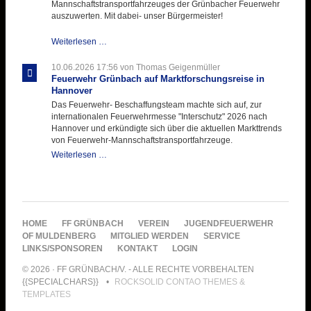
Mannschaftstransportfahrzeuges der Grünbacher Feuerwehr
auszuwerten. Mit dabei- unser Bürgermeister!
Beschaffungsgruppe
Weiterlesen …
wertet
Informationen
10.06.2026 17:56
von Thomas Geigenmüller
aus
Feuerwehr Grünbach auf Marktforschungsreise in
Hannover
Hannover
aus
Das Feuerwehr- Beschaffungsteam machte sich auf, zur
internationalen Feuerwehrmesse "Interschutz" 2026 nach
Hannover und erkündigte sich über die aktuellen Markttrends
von Feuerwehr-Mannschaftstransportfahrzeuge.
Feuerwehr
Weiterlesen …
Grünbach
auf
Marktforschungsreise
in
Hannover
NAVIGATION
HOME
FF GRÜNBACH
VEREIN
JUGENDFEUERWEHR
ÜBERSPRINGEN
OF MULDENBERG
MITGLIED WERDEN
SERVICE
LINKS/SPONSOREN
KONTAKT
LOGIN
© 2026 · FF GRÜNBACH/V. - ALLE RECHTE VORBEHALTEN
{{SPECIALCHARS}}
ROCKSOLID CONTAO THEMES &
TEMPLATES