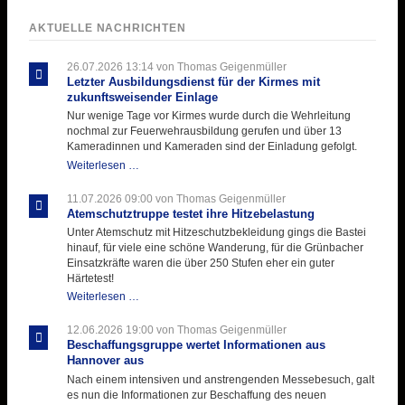
AKTUELLE NACHRICHTEN
26.07.2026 13:14
von Thomas Geigenmüller
Letzter Ausbildungsdienst für der Kirmes mit
zukunftsweisender Einlage
Nur wenige Tage vor Kirmes wurde durch die Wehrleitung
nochmal zur Feuerwehrausbildung gerufen und über 13
Kameradinnen und Kameraden sind der Einladung gefolgt.
Letzter
Weiterlesen …
Ausbildungsdienst
für
11.07.2026 09:00
von Thomas Geigenmüller
der
Atemschutztruppe testet ihre Hitzebelastung
Kirmes
Unter Atemschutz mit Hitzeschutzbekleidung gings die Bastei
mit
hinauf, für viele eine schöne Wanderung, für die Grünbacher
zukunftsweisender
Einsatzkräfte waren die über 250 Stufen eher ein guter
Einlage
Härtetest!
Atemschutztruppe
Weiterlesen …
testet
ihre
12.06.2026 19:00
von Thomas Geigenmüller
Hitzebelastung
Beschaffungsgruppe wertet Informationen aus
Hannover aus
Nach einem intensiven und anstrengenden Messebesuch, galt
es nun die Informationen zur Beschaffung des neuen