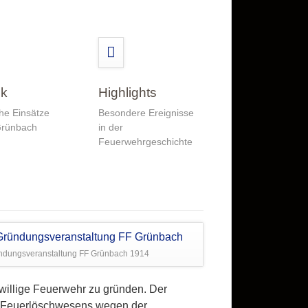
ik
Highlights
che Einsätze
Besondere Ereignisse
Grünbach
in der
Feuerwehrgeschichte
ndungsveranstaltung FF Grünbach 1914
willige Feuerwehr zu gründen. Der
es Feuerlöschwesens wegen der