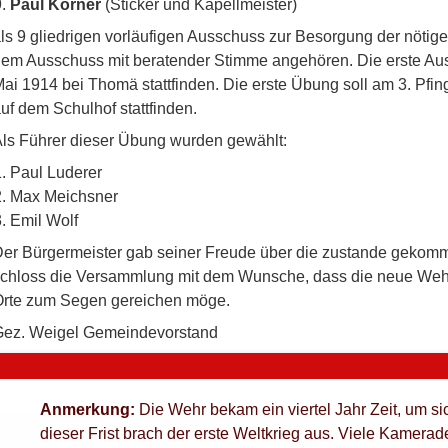
Paul Körner
(Sticker und Kapellmeister)
ls 9 gliedrigen vorläufigen Ausschuss zur Besorgung der nötig
em Ausschuss mit beratender Stimme angehören. Die erste Aus
ai 1914 bei Thomä stattfinden. Die erste Übung soll am 3. Pfing
uf dem Schulhof stattfinden.
ls Führer dieser Übung wurden gewählt:
Paul Luderer
Max Meichsner
Emil Wolf
er Bürgermeister gab seiner Freude über die zustande geko
chloss die Versammlung mit dem Wunsche, dass die neue Wehr
rte zum Segen gereichen möge.
Gez. Weigel Gemeindevorstand
Anmerkung:
Die Wehr bekam ein viertel Jahr Zeit, um si
dieser Frist brach der erste Weltkrieg aus. Viele Kamerad