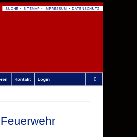
NAVIGATION
SUCHE
SITEMAP
IMPRESSUM
DATENSCHUTZ
ÜBERSPRINGEN
Navigation
oren
Kontakt
Login
überspringen
n Feuerwehr