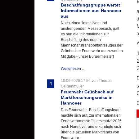
Beschaffungsgruppe wertet
Informationen aus Hannover
a
aus
d
Nach einem intensiven und
M
anstrengenden Messebesuch, galt
a
es nun die Informationen zur
Beschaffung des neuen
A
Mannschaftstransportfahrzeuges der
Grünbacher Feuerwehr auszuwerten.
Mit dabei- unser Bürgermeister!
Beschaffungsgruppe
Weiterlesen …
wertet
D
Informationen
10.06.2026 17:56
von Thomas
aus
s
Geigenmüller
Hannover
Feuerwehr Grünbach auf
O
aus
Marktforschungsreise in
Hannover
Das Feuerwehr- Beschaffungsteam
machte sich auf, zur internationalen
Feuerwehrmesse "Interschutz" 2026
nach Hannover und erkündigte sich
über die aktuellen Markttrends von
Feuerwehr-