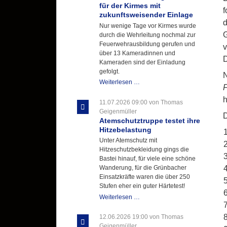
für der Kirmes mit
f
zukunftsweisender Einlage
d
Nur wenige Tage vor Kirmes wurde
G
durch die Wehrleitung nochmal zur
Feuerwehrausbildung gerufen und
v
über 13 Kameradinnen und
D
Kameraden sind der Einladung
gefolgt.
N
Letzter
Weiterlesen …
F
Ausbildungsdienst
h
für
11.07.2026 09:00
von Thomas
der
Geigenmüller
D
Kirmes
Atemschutztruppe testet ihre
mit
Hitzebelastung
zukunftsweisender
Unter Atemschutz mit
Einlage
Hitzeschutzbekleidung gings die
Bastei hinauf, für viele eine schöne
Wanderung, für die Grünbacher
Einsatzkräfte waren die über 250
Stufen eher ein guter Härtetest!
Atemschutztruppe
Weiterlesen …
testet
ihre
12.06.2026 19:00
von Thomas
Hitzebelastung
Geigenmüller