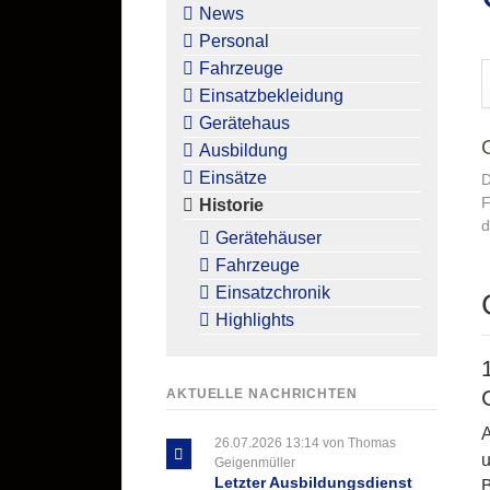
überspringen
News
Personal
Fahrzeuge
Einsatzbekleidung
Gerätehaus
Ausbildung
Einsätze
D
F
Historie
d
Gerätehäuser
Fahrzeuge
Einsatzchronik
Highlights
AKTUELLE NACHRICHTEN
A
26.07.2026 13:14
von Thomas
u
Geigenmüller
Letzter Ausbildungsdienst
B