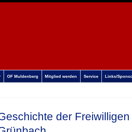
r
OF Muldenberg
Mitglied werden
Service
Links/Spons
Geschichte der Freiwillige
Grünbach