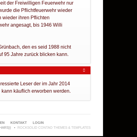
beit der Freiwilligen Feuerwehr nur
urde die Pflichtfeuerwehr wieder
 wieder ihren Pflichten
wehr angesagt, bis 1946 Willi
ünbach, den es seid 1988 nicht
uf 95 Jahre zurück blicken kann.
essierte Leser der im Jahr 2014
ie kann käuflich erworben werden.
REN
KONTAKT
LOGIN
CHARS}}
ROCKSOLID CONTAO THEMES & TEMPLATES