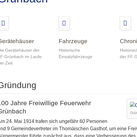
Gerätehäuser
Fahrzeuge
Chron
ie Gerätehäuser der
Historische
Historis
F Grünbach im Laufe
Einsatzfahrzeuge
der FF 
er Zeit
Gründung
100 Jahre Freiwillige Feuerwehr
Grünbach
Grü
m 24. Mai 1914 trafen sich ungefähr 60 Personen
nd 9 Gemeindevertreter im Thomäischen Gasthof, um eine Frei
ürgermeister führte zunächst aus, dass eine Verbesserung d