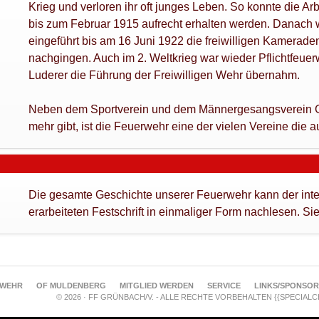
Krieg und verloren ihr oft junges Leben. So konnte die Ar
bis zum Februar 1915 aufrecht erhalten werden. Danach w
eingeführt bis am 16 Juni 1922 die freiwilligen Kameraden
nachgingen. Auch im 2. Weltkrieg war wieder Pflichtfeuer
Luderer die Führung der Freiwilligen Wehr übernahm.
Neben dem Sportverein und dem Männergesangsverein Gr
mehr gibt, ist die Feuerwehr eine der vielen Vereine die a
Die gesamte Geschichte unserer Feuerwehr kann der inter
erarbeiteten Festschrift in einmaliger Form nachlesen. S
RWEHR
OF MULDENBERG
MITGLIED WERDEN
SERVICE
LINKS/SPONSO
© 2026 · FF GRÜNBACH/V. - ALLE RECHTE VORBEHALTEN {{SPECIAL