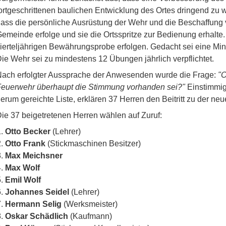
ortgeschrittenen baulichen Entwicklung des Ortes dringend zu 
ass die persönliche Ausrüstung der Wehr und die Beschaffung v
emeinde erfolge und sie die Ortsspritze zur Bedienung erhalte
ierteljährigen Bewährungsprobe erfolgen. Gedacht sei eine Mi
ie Wehr sei zu mindestens 12 Übungen jährlich verpflichtet.
ach erfolgter Aussprache der Anwesenden wurde die Frage:
"O
euerwehr überhaupt die Stimmung vorhanden sei?"
Einstimmig 
erum gereichte Liste, erklären 37 Herren den Beitritt zu der ne
ie 37 beigetretenen Herren wählen auf Zuruf:
Otto Becker
(Lehrer)
Otto Frank
(Stickmaschinen Besitzer)
Max Meichsner
Max Wolf
Emil Wolf
Johannes Seidel
(Lehrer)
Hermann Selig
(Werksmeister)
Oskar Schädlich
(Kaufmann)