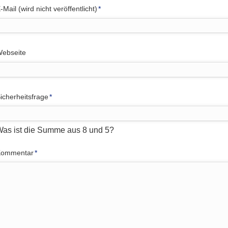
flichtfeld
-Mail (wird nicht veröffentlicht)
*
ebseite
flichtfeld
icherheitsfrage
*
as ist die Summe aus 8 und 5?
flichtfeld
Kommentar
*