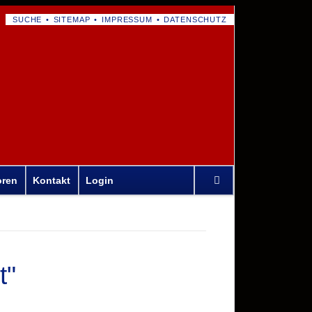
NAVIGATION
SUCHE
SITEMAP
IMPRESSUM
DATENSCHUTZ
ÜBERSPRINGEN
Navigation
oren
Kontakt
Login
überspringen
t"