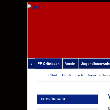
FF Grünbach
Verein
Jugendfeuerweh
Navigation
Start
FF Grünbach
News
News-
überspringen
FF GRÜNBACH
Navigation
0