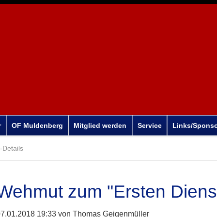
r
OF Muldenberg
Mitglied werden
Service
Links/Spons
Details
Wehmut zum "Ersten Diens
7.01.2018 19:33
von Thomas Geigenmüller