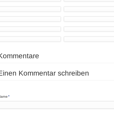
Kommentare
Einen Kommentar schreiben
flichtfeld
Name
*