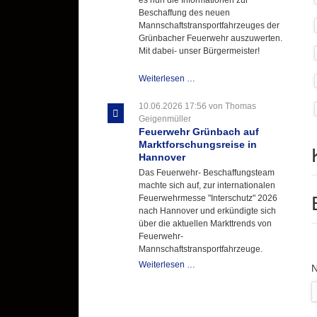
Beschaffung des neuen
Mannschaftstransportfahrzeuges der
Grünbacher Feuerwehr auszuwerten.
Mit dabei- unser Bürgermeister!
Beschaffungsgruppe
Weiterlesen …
wertet
Informationen
10.06.2026 17:56
von Thomas
aus
Geigenmüller
Hannover
Feuerwehr Grünbach auf
aus
Marktforschungsreise in
Hannover
Das Feuerwehr- Beschaffungsteam
machte sich auf, zur internationalen
Feuerwehrmesse "Interschutz" 2026
nach Hannover und erkündigte sich
über die aktuellen Markttrends von
Feuerwehr-
Mannschaftstransportfahrzeuge.
Feuerwehr
Weiterlesen …
P
Grünbach
auf
Marktforschungsreise
in