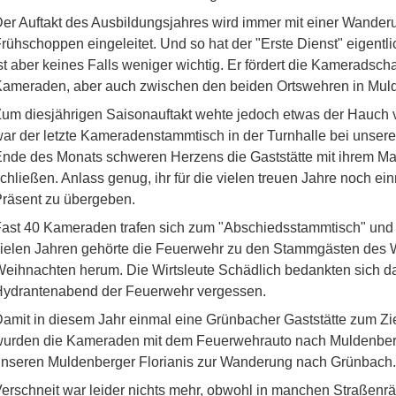
er Auftakt des Ausbildungsjahres wird immer mit einer Wande
rühschoppen eingeleitet. Und so hat der "Erste Dienst" eigentl
st aber keines Falls weniger wichtig. Er fördert die Kamerads
ameraden, aber auch zwischen den beiden Ortswehren in Mu
um diesjährigen Saisonauftakt wehte jedoch etwas der Hauch
ar der letzte Kameradenstammtisch in der Turnhalle bei unserer
nde des Monats schweren Herzens die Gaststätte mit ihrem M
chließen. Anlass genug, ihr für die vielen treuen Jahre noch e
räsent zu übergeben.
ast 40 Kameraden trafen sich zum "Abschiedsstammtisch" und 
ielen Jahren gehörte die Feuerwehr zu den Stammgästen des 
eihnachten herum. Die Wirtsleute Schädlich bedankten sich da
Hydrantenabend der Feuerwehr vergessen.
amit in diesem Jahr einmal eine Grünbacher Gaststätte zum Z
urden die Kameraden mit dem Feuerwehrauto nach Muldenberg g
nseren Muldenberger Florianis zur Wanderung nach Grünbach.
erschneit war leider nichts mehr, obwohl in manchen Straßenr