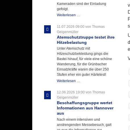
Kameraden sind der Einladung
v
gefolgt.
D
Letzter
Weiterlesen …
F
Ausbildungsdienst
für
s
11.07.2026 09:00
von Thomas
der
Geigenmüller
U
Kirmes
Atemschutztruppe testet ihre
mit
d
Hitzebelastung
zukunftsweisender
Unter Atemschutz mit
e
Einlage
Hitzeschutzbekleidung gings die
V
Bastei hinauf, für viele eine schöne
Wanderung, für die Grünbacher
Einsatzkräfte waren die über 250
Stufen eher ein guter Härtetest!
Atemschutztruppe
Weiterlesen …
testet
ihre
12.06.2026 19:00
von Thomas
Hitzebelastung
Geigenmüller
Beschaffungsgruppe wertet
Informationen aus Hannover
aus
Nach einem intensiven und
anstrengenden Messebesuch, galt
es nun die Informationen zur