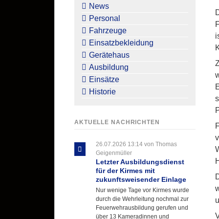
überspringen
News
D
Personal
F
Fahrzeuge
i
Einsatzbekleidung
K
Gerätehaus
Z
Ausbildung
w
Einsätze
E
Historie
s
P
AKTUELLE NACHRICHTEN
F
v
26.07.2026 13:14
von Thomas
W
Geigenmüller
Letzter Ausbildungsdienst
für der Kirmes mit
D
zukunftsweisender Einlage
w
Nur wenige Tage vor Kirmes wurde
durch die Wehrleitung nochmal zur
u
Feuerwehrausbildung gerufen und
V
über 13 Kameradinnen und