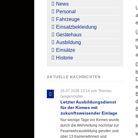
überspringen
News
U
Personal
a
Fahrzeuge
e
Einsatzbekleidung
Ü
Gerätehaus
m
Ausbildung
W
Einsätze
a
Historie
D
b
AKTUELLE NACHRICHTEN
D
e
26.07.2026 13:14
von Thomas
B
Geigenmüller
d
Letzter Ausbildungsdienst
für der Kirmes mit
B
zukunftsweisender Einlage
f
Nur wenige Tage vor Kirmes wurde
durch die Wehrleitung nochmal zur
N
Feuerwehrausbildung gerufen und
w
über 13 Kameradinnen und