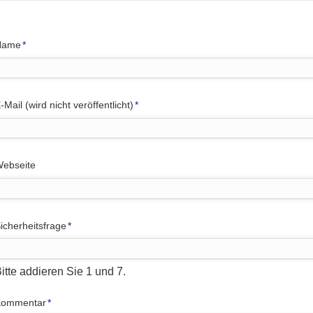
flichtfeld
Name
*
flichtfeld
-Mail (wird nicht veröffentlicht)
*
ebseite
flichtfeld
icherheitsfrage
*
itte addieren Sie 1 und 7.
flichtfeld
Kommentar
*