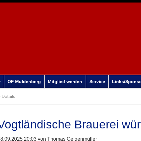
r
OF Muldenberg
Mitglied werden
Service
Links/Spons
Details
Vogtländische Brauerei wü
8.09.2025 20:03
von Thomas Geigenmüller