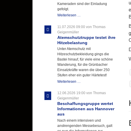
u
Kameraden sind der Einladung
gefolgt.
e
Letzter
Weiterlesen …
B
Ausbildungsdienst
für
B
11.07.2026 09:00
von Thomas
der
Geigenmüller
g
Kirmes
Atemschutztruppe testet ihre
O
mit
Hitzebelastung
zukunftsweisender
Unter Atemschutz mit
D
Einlage
Hitzeschutzbekleidung gings die
W
Bastei hinauf, für viele eine schöne
Wanderung, für die Grünbacher
Einsatzkräfte waren die über 250
Stufen eher ein guter Härtetest!
Atemschutztruppe
Weiterlesen …
testet
ihre
12.06.2026 19:00
von Thomas
Hitzebelastung
Geigenmüller
Beschaffungsgruppe wertet
Informationen aus Hannover
aus
Nach einem intensiven und
anstrengenden Messebesuch, galt
es nun die Informationen zur