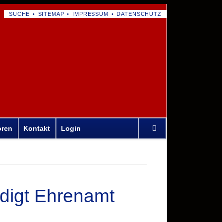
NAVIGATION
SUCHE
SITEMAP
IMPRESSUM
DATENSCHUTZ
ÜBERSPRINGEN
Navigation
oren
Kontakt
Login
überspringen
rdigt Ehrenamt