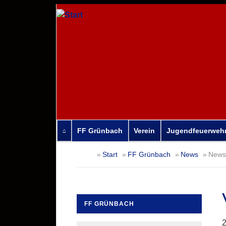
FF Grünbach
Verein
Jugendfeuerweh
Navigation
Start
FF Grünbach
News
News-
überspringen
FF GRÜNBACH
Navigation
2