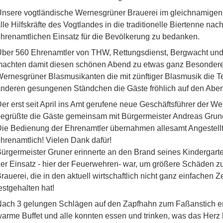
nsere vogtländische Wernesgrüner Brauerei im gleichnamigen O
lle Hilfskräfte des Vogtlandes in die traditionelle Biertenne na
hrenamtlichen Einsatz für die Bevölkerung zu bedanken.
ber 560 Ehrenamtler von THW, Rettungsdienst, Bergwacht u
achten damit diesen schönen Abend zu etwas ganz Besondere
ernesgrüner Blasmusikanten die mit zünftiger Blasmusik die T
nderen gesungenen Ständchen die Gäste fröhlich auf den Aben
er erst seit April ins Amt gerufene neue Geschäftsführer der
egrüßte die Gäste gemeinsam mit Bürgermeister Andreas Grun
ie Bedienung der Ehrenamtler übernahmen allesamt Angestellte 
hrenamtlich! Vielen Dank dafür!
ürgermeister Gruner erinnerte an den Brand seines Kindergarte
er Einsatz - hier der Feuerwehren- war, um größere Schäden zu
rauerei, die in den aktuell wirtschaftlich nicht ganz einfachen 
estgehalten hat!
ach 3 gelungen Schlägen auf den Zapfhahn zum Faßanstich erö
arme Buffet und alle konnten essen und trinken, was das Herz