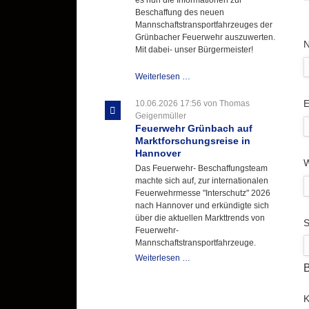
Beschaffung des neuen
Mannschaftstransportfahrzeuges der
Grünbacher Feuerwehr auszuwerten.
P
Mit dabei- unser Bürgermeister!
Beschaffungsgruppe
Weiterlesen …
wertet
Informationen
P
E
10.06.2026 17:56
von Thomas
aus
Geigenmüller
Hannover
Feuerwehr Grünbach auf
aus
Marktforschungsreise in
Hannover
W
Das Feuerwehr- Beschaffungsteam
machte sich auf, zur internationalen
Feuerwehrmesse "Interschutz" 2026
nach Hannover und erkündigte sich
über die aktuellen Markttrends von
P
S
Feuerwehr-
Mannschaftstransportfahrzeuge.
Feuerwehr
Weiterlesen …
B
Grünbach
auf
Marktforschungsreise
P
in