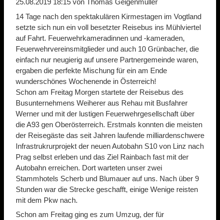
25.08.2019 18:15
von Thomas Geigenmüller
14 Tage nach den spektakulären Kirmestagen im Vogtland
setzte sich nun ein voll besetzter Reisebus ins Mühlviertel
auf Fahrt. Feuerwehrkameradinnen und -kameraden,
Feuerwehrvereinsmitglieder und auch 10 Grünbacher, die
einfach nur neugierig auf unsere Partnergemeinde waren,
ergaben die perfekte Mischung für ein am Ende
wunderschönes Wochenende in Österreich!
Schon am Freitag Morgen startete der Reisebus des
Busunternehmens Weiherer aus Rehau mit Busfahrer
Werner und mit der lustigen Feuerwehrgesellschaft über
die A93 gen Oberösterreich. Erstmals konnten die meisten
der Reisegäste das seit Jahren laufende milliardenschwere
Infrastrukrurprojekt der neuen Autobahn S10 von Linz nach
Prag selbst erleben und das Ziel Rainbach fast mit der
Autobahn erreichen. Dort warteten unser zwei
Stammhotels Scherb und Blumauer auf uns. Nach über 9
Stunden war die Strecke geschafft, einige Wenige reisten
mit dem Pkw nach.
Schon am Freitag ging es zum Umzug, der für