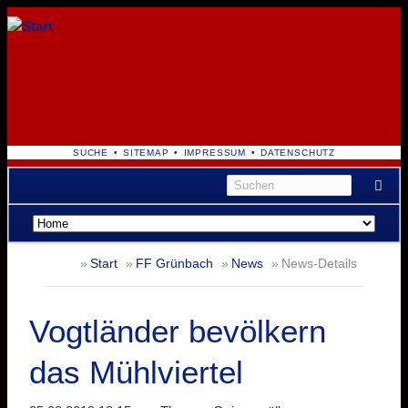
NAVIGATION
SUCHE
SITEMAP
IMPRESSUM
DATENSCHUTZ
ÜBERSPRINGEN
Navigation
überspringen
Start
FF Grünbach
News
News-Details
Vogtländer bevölkern
das Mühlviertel