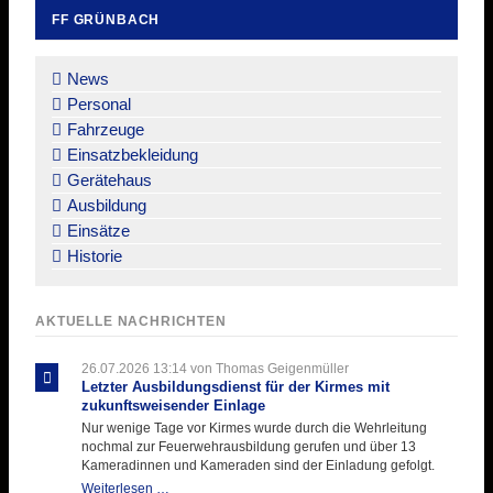
FF GRÜNBACH
Navigation
überspringen
News
Personal
Fahrzeuge
Einsatzbekleidung
Gerätehaus
Ausbildung
Einsätze
Historie
AKTUELLE NACHRICHTEN
26.07.2026 13:14
von Thomas Geigenmüller
Letzter Ausbildungsdienst für der Kirmes mit
zukunftsweisender Einlage
Nur wenige Tage vor Kirmes wurde durch die Wehrleitung
nochmal zur Feuerwehrausbildung gerufen und über 13
Kameradinnen und Kameraden sind der Einladung gefolgt.
Letzter
Weiterlesen …