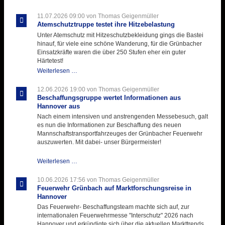
Ausbildungsdienst
für
11.07.2026 09:00
von Thomas Geigenmüller
der
Atemschutztruppe testet ihre Hitzebelastung
Kirmes
Unter Atemschutz mit Hitzeschutzbekleidung gings die Bastei
mit
hinauf, für viele eine schöne Wanderung, für die Grünbacher
zukunftsweisender
Einsatzkräfte waren die über 250 Stufen eher ein guter
Einlage
Härtetest!
Atemschutztruppe
Weiterlesen …
testet
ihre
12.06.2026 19:00
von Thomas Geigenmüller
Hitzebelastung
Beschaffungsgruppe wertet Informationen aus
Hannover aus
Nach einem intensiven und anstrengenden Messebesuch, galt
es nun die Informationen zur Beschaffung des neuen
Mannschaftstransportfahrzeuges der Grünbacher Feuerwehr
auszuwerten. Mit dabei- unser Bürgermeister!
Beschaffungsgruppe
Weiterlesen …
wertet
Informationen
10.06.2026 17:56
von Thomas Geigenmüller
aus
Feuerwehr Grünbach auf Marktforschungsreise in
Hannover
Hannover
aus
Das Feuerwehr- Beschaffungsteam machte sich auf, zur
internationalen Feuerwehrmesse "Interschutz" 2026 nach
Hannover und erkündigte sich über die aktuellen Markttrends