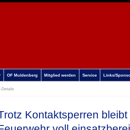
r
OF Muldenberg
Mitglied werden
Service
Links/Spons
Details
Trotz Kontaktsperren bleibt
Feuerwehr voll einsatzberei