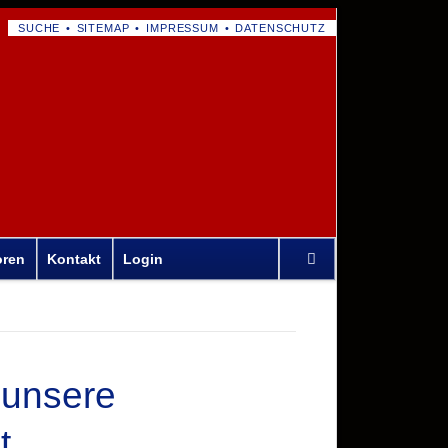
NAVIGATION
SUCHE
SITEMAP
IMPRESSUM
DATENSCHUTZ
ÜBERSPRINGEN
Navigation
oren
Kontakt
Login
überspringen
 unsere
t