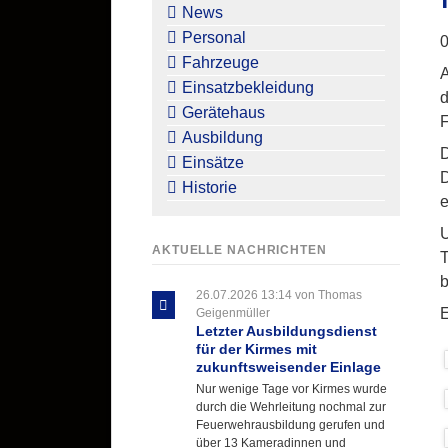
überspringen
News
Personal
0
Fahrzeuge
A
Einsatzbekleidung
d
Gerätehaus
F
Ausbildung
D
Einsätze
D
Historie
e
U
AKTUELLE NACHRICHTEN
T
b
26.07.2026 13:14
von Thomas
E
Geigenmüller
Letzter Ausbildungsdienst
für der Kirmes mit
zukunftsweisender Einlage
Nur wenige Tage vor Kirmes wurde
durch die Wehrleitung nochmal zur
Feuerwehrausbildung gerufen und
über 13 Kameradinnen und