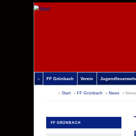
FF Grünbach
Verein
Jugendfeuerweh
Navigation
Start
FF Grünbach
News
News-
überspringen
FF GRÜNBACH
Navigation