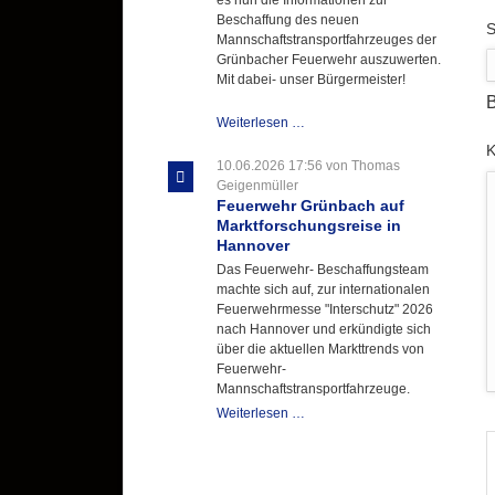
Beschaffung des neuen
P
S
Mannschaftstransportfahrzeuges der
Grünbacher Feuerwehr auszuwerten.
Mit dabei- unser Bürgermeister!
B
Beschaffungsgruppe
Weiterlesen …
wertet
P
Informationen
10.06.2026 17:56
von Thomas
aus
Geigenmüller
Hannover
Feuerwehr Grünbach auf
aus
Marktforschungsreise in
Hannover
Das Feuerwehr- Beschaffungsteam
machte sich auf, zur internationalen
Feuerwehrmesse "Interschutz" 2026
nach Hannover und erkündigte sich
über die aktuellen Markttrends von
Feuerwehr-
Mannschaftstransportfahrzeuge.
Feuerwehr
Weiterlesen …
Grünbach
auf
Marktforschungsreise
in