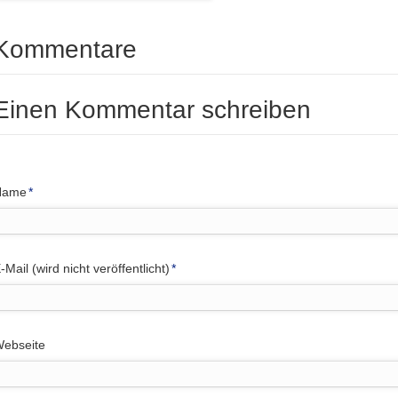
Kommentare
Einen Kommentar schreiben
flichtfeld
Name
*
flichtfeld
-Mail (wird nicht veröffentlicht)
*
ebseite