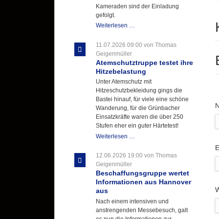
Kameraden sind der Einladung
gefolgt.
Letzter
Weiterlesen …
Ausbildungsdienst
für
11.07.2026 09:00
von Thomas
der
Geigenmüller
Kirmes
Atemschutztruppe testet ihre
mit
Hitzebelastung
zukunftsweisender
Unter Atemschutz mit
Einlage
Hitzeschutzbekleidung gings die
Bastei hinauf, für viele eine schöne
P
Wanderung, für die Grünbacher
Einsatzkräfte waren die über 250
Stufen eher ein guter Härtetest!
Atemschutztruppe
Weiterlesen …
testet
P
E
ihre
12.06.2026 19:00
von Thomas
Hitzebelastung
Geigenmüller
Beschaffungsgruppe wertet
Informationen aus Hannover
W
aus
Nach einem intensiven und
anstrengenden Messebesuch, galt
es nun die Informationen zur