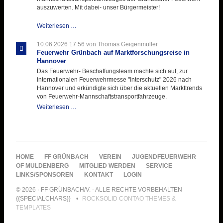
auszuwerten. Mit dabei- unser Bürgermeister!
Beschaffungsgruppe
Weiterlesen …
wertet
Informationen
10.06.2026 17:56
von Thomas Geigenmüller
aus
Feuerwehr Grünbach auf Marktforschungsreise in
Hannover
Hannover
aus
Das Feuerwehr- Beschaffungsteam machte sich auf, zur
internationalen Feuerwehrmesse "Interschutz" 2026 nach
Hannover und erkündigte sich über die aktuellen Markttrends
von Feuerwehr-Mannschaftstransportfahrzeuge.
Feuerwehr
Weiterlesen …
Grünbach
auf
Marktforschungsreise
in
Hannover
NAVIGATION
HOME
FF GRÜNBACH
VEREIN
JUGENDFEUERWEHR
ÜBERSPRINGEN
OF MULDENBERG
MITGLIED WERDEN
SERVICE
LINKS/SPONSOREN
KONTAKT
LOGIN
© 2026 · FF GRÜNBACH/V. - ALLE RECHTE VORBEHALTEN
{{SPECIALCHARS}}
ROCKSOLID CONTAO THEMES &
TEMPLATES