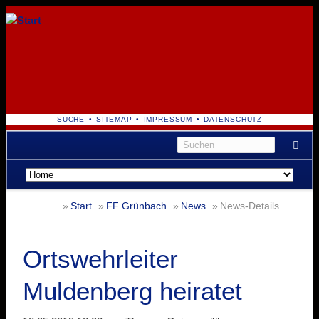
NAVIGATION
SUCHE
SITEMAP
IMPRESSUM
DATENSCHUTZ
ÜBERSPRINGEN
Navigation
überspringen
Start
FF Grünbach
News
News-Details
Ortswehrleiter
Muldenberg heiratet