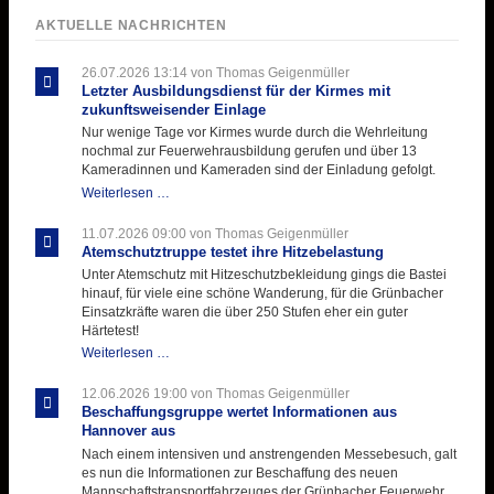
AKTUELLE NACHRICHTEN
26.07.2026 13:14
von Thomas Geigenmüller
Letzter Ausbildungsdienst für der Kirmes mit
zukunftsweisender Einlage
Nur wenige Tage vor Kirmes wurde durch die Wehrleitung
nochmal zur Feuerwehrausbildung gerufen und über 13
Kameradinnen und Kameraden sind der Einladung gefolgt.
Letzter
Weiterlesen …
Ausbildungsdienst
für
11.07.2026 09:00
von Thomas Geigenmüller
der
Atemschutztruppe testet ihre Hitzebelastung
Kirmes
Unter Atemschutz mit Hitzeschutzbekleidung gings die Bastei
mit
hinauf, für viele eine schöne Wanderung, für die Grünbacher
zukunftsweisender
Einsatzkräfte waren die über 250 Stufen eher ein guter
Einlage
Härtetest!
Atemschutztruppe
Weiterlesen …
testet
ihre
12.06.2026 19:00
von Thomas Geigenmüller
Hitzebelastung
Beschaffungsgruppe wertet Informationen aus
Hannover aus
Nach einem intensiven und anstrengenden Messebesuch, galt
es nun die Informationen zur Beschaffung des neuen
Mannschaftstransportfahrzeuges der Grünbacher Feuerwehr