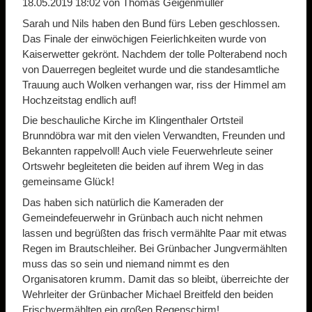
18.05.2019 18:02
von Thomas Geigenmüller
Sarah und Nils haben den Bund fürs Leben geschlossen.
Das Finale der einwöchigen Feierlichkeiten wurde von
Kaiserwetter gekrönt. Nachdem der tolle Polterabend noch
von Dauerregen begleitet wurde und die standesamtliche
Trauung auch Wolken verhangen war, riss der Himmel am
Hochzeitstag endlich auf!
Die beschauliche Kirche im Klingenthaler Ortsteil
Brunndöbra war mit den vielen Verwandten, Freunden und
Bekannten rappelvoll! Auch viele Feuerwehrleute seiner
Ortswehr begleiteten die beiden auf ihrem Weg in das
gemeinsame Glück!
Das haben sich natürlich die Kameraden der
Gemeindefeuerwehr in Grünbach auch nicht nehmen
lassen und begrüßten das frisch vermählte Paar mit etwas
Regen im Brautschleiher. Bei Grünbacher Jungvermählten
muss das so sein und niemand nimmt es den
Organisatoren krumm. Damit das so bleibt, überreichte der
Wehrleiter der Grünbacher Michael Breitfeld den beiden
Frischvermählten ein großen Regenschirm!