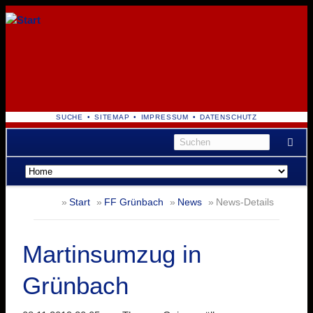
NAVIGATION
SUCHE
SITEMAP
IMPRESSUM
DATENSCHUTZ
ÜBERSPRINGEN
Navigation
überspringen
Start
FF Grünbach
News
News-Details
Martinsumzug in
Grünbach