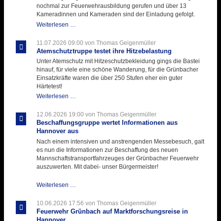
nochmal zur Feuerwehrausbildung gerufen und über 13
Kameradinnen und Kameraden sind der Einladung gefolgt.
Letzter
Weiterlesen …
Ausbildungsdienst
für
11.07.2026 09:00
von Thomas Geigenmüller
der
Atemschutztruppe testet ihre Hitzebelastung
Kirmes
Unter Atemschutz mit Hitzeschutzbekleidung gings die Bastei
mit
hinauf, für viele eine schöne Wanderung, für die Grünbacher
zukunftsweisender
Einsatzkräfte waren die über 250 Stufen eher ein guter
Einlage
Härtetest!
Atemschutztruppe
Weiterlesen …
testet
ihre
12.06.2026 19:00
von Thomas Geigenmüller
Hitzebelastung
Beschaffungsgruppe wertet Informationen aus
Hannover aus
Nach einem intensiven und anstrengenden Messebesuch, galt
es nun die Informationen zur Beschaffung des neuen
Mannschaftstransportfahrzeuges der Grünbacher Feuerwehr
auszuwerten. Mit dabei- unser Bürgermeister!
Beschaffungsgruppe
Weiterlesen …
wertet
Informationen
10.06.2026 17:56
von Thomas Geigenmüller
aus
Feuerwehr Grünbach auf Marktforschungsreise in
Hannover
Hannover