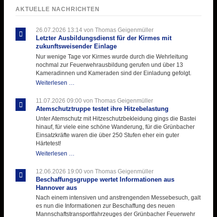
AKTUELLE NACHRICHTEN
26.07.2026 13:14
von Thomas Geigenmüller
Letzter Ausbildungsdienst für der Kirmes mit
zukunftsweisender Einlage
Nur wenige Tage vor Kirmes wurde durch die Wehrleitung
nochmal zur Feuerwehrausbildung gerufen und über 13
Kameradinnen und Kameraden sind der Einladung gefolgt.
Letzter
Weiterlesen …
Ausbildungsdienst
für
11.07.2026 09:00
von Thomas Geigenmüller
der
Atemschutztruppe testet ihre Hitzebelastung
Kirmes
Unter Atemschutz mit Hitzeschutzbekleidung gings die Bastei
mit
hinauf, für viele eine schöne Wanderung, für die Grünbacher
zukunftsweisender
Einsatzkräfte waren die über 250 Stufen eher ein guter
Einlage
Härtetest!
Atemschutztruppe
Weiterlesen …
testet
ihre
12.06.2026 19:00
von Thomas Geigenmüller
Hitzebelastung
Beschaffungsgruppe wertet Informationen aus
Hannover aus
Nach einem intensiven und anstrengenden Messebesuch, galt
es nun die Informationen zur Beschaffung des neuen
Mannschaftstransportfahrzeuges der Grünbacher Feuerwehr