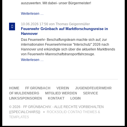
auszuwerten. Mit dabei- unser Bürgermeister!
Beschaffungsgruppe
Weiterlesen …
wertet
Informationen
10.06.2026 17:56
von Thomas Geigenmüller
aus
Feuerwehr Grünbach auf Marktforschungsreise in
Hannover
Hannover
aus
Das Feuerwehr- Beschaffungsteam machte sich auf, zur
internationalen Feuerwehrmesse "Interschutz" 2026 nach
Hannover und erkündigte sich über die aktuellen Markttrends
von Feuerwehr-Mannschaftstransportfahrzeuge.
Feuerwehr
Weiterlesen …
Grünbach
auf
Marktforschungsreise
in
Hannover
NAVIGATION
HOME
FF GRÜNBACH
VEREIN
JUGENDFEUERWEHR
ÜBERSPRINGEN
OF MULDENBERG
MITGLIED WERDEN
SERVICE
LINKS/SPONSOREN
KONTAKT
LOGIN
© 2026 · FF GRÜNBACH/V. - ALLE RECHTE VORBEHALTEN
{{SPECIALCHARS}}
ROCKSOLID CONTAO THEMES &
TEMPLATES