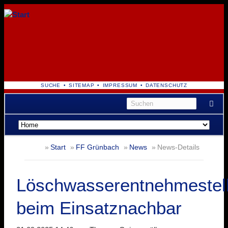
NAVIGATION
SUCHE
SITEMAP
IMPRESSUM
DATENSCHUTZ
ÜBERSPRINGEN
Navigation
überspringen
Start
FF Grünbach
News
News-Details
Löschwasserentnehmestel
beim Einsatznachbar