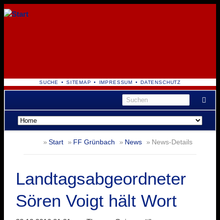
NAVIGATION
SUCHE
SITEMAP
IMPRESSUM
DATENSCHUTZ
ÜBERSPRINGEN
Navigation
überspringen
Start
FF Grünbach
News
News-Details
Landtagsabgeordneter
Sören Voigt hält Wort