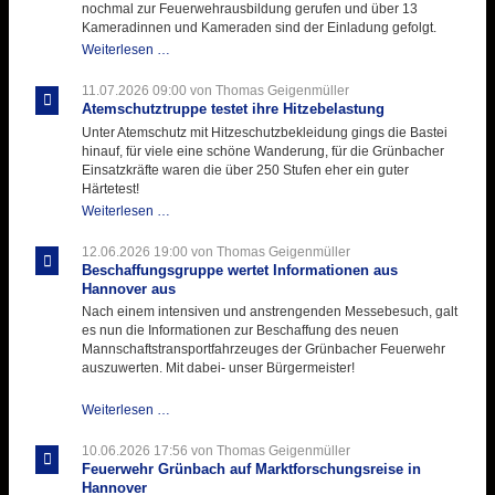
nochmal zur Feuerwehrausbildung gerufen und über 13
Kameradinnen und Kameraden sind der Einladung gefolgt.
Letzter
Weiterlesen …
Ausbildungsdienst
für
11.07.2026 09:00
von Thomas Geigenmüller
der
Atemschutztruppe testet ihre Hitzebelastung
Kirmes
Unter Atemschutz mit Hitzeschutzbekleidung gings die Bastei
mit
hinauf, für viele eine schöne Wanderung, für die Grünbacher
zukunftsweisender
Einsatzkräfte waren die über 250 Stufen eher ein guter
Einlage
Härtetest!
Atemschutztruppe
Weiterlesen …
testet
ihre
12.06.2026 19:00
von Thomas Geigenmüller
Hitzebelastung
Beschaffungsgruppe wertet Informationen aus
Hannover aus
Nach einem intensiven und anstrengenden Messebesuch, galt
es nun die Informationen zur Beschaffung des neuen
Mannschaftstransportfahrzeuges der Grünbacher Feuerwehr
auszuwerten. Mit dabei- unser Bürgermeister!
Beschaffungsgruppe
Weiterlesen …
wertet
Informationen
10.06.2026 17:56
von Thomas Geigenmüller
aus
Feuerwehr Grünbach auf Marktforschungsreise in
Hannover
Hannover