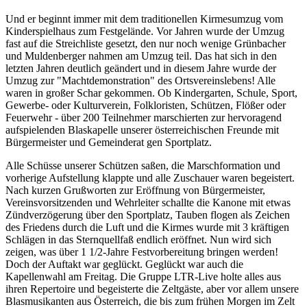
Und er beginnt immer mit dem traditionellen Kirmesumzug vom
Kinderspielhaus zum Festgelände. Vor Jahren wurde der Umzug
fast auf die Streichliste gesetzt, den nur noch wenige Grünbacher
und Muldenberger nahmen am Umzug teil. Das hat sich in den
letzten Jahren deutlich geändert und in diesem Jahre wurde der
Umzug zur "Machtdemonstration" des Ortsvereinslebens! Alle
waren in großer Schar gekommen. Ob Kindergarten, Schule, Sport,
Gewerbe- oder Kulturverein, Folkloristen, Schützen, Flößer oder
Feuerwehr - über 200 Teilnehmer marschierten zur hervoragend
aufspielenden Blaskapelle unserer österreichischen Freunde mit
Bürgermeister und Gemeinderat gen Sportplatz.
Alle Schüsse unserer Schützen saßen, die Marschformation und
vorherige Aufstellung klappte und alle Zuschauer waren begeistert.
Nach kurzen Grußworten zur Eröffnung von Bürgermeister,
Vereinsvorsitzenden und Wehrleiter schallte die Kanone mit etwas
Zündverzögerung über den Sportplatz, Tauben flogen als Zeichen
des Friedens durch die Luft und die Kirmes wurde mit 3 kräftigen
Schlägen in das Sternquellfaß endlich eröffnet. Nun wird sich
zeigen, was über 1 1/2-Jahre Festvorbereitung bringen werden!
Doch der Auftakt war geglückt. Geglückt war auch die
Kapellenwahl am Freitag. Die Gruppe LTR-Live holte alles aus
ihren Repertoire und begeisterte die Zeltgäste, aber vor allem unsere
Blasmusikanten aus Österreich, die bis zum frühen Morgen im Zelt