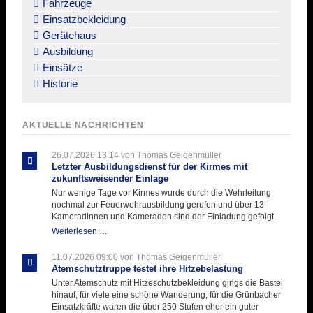
Fahrzeuge
Einsatzbekleidung
Gerätehaus
Ausbildung
Einsätze
Historie
AKTUELLE NACHRICHTEN
26.07.2026 13:14
von Thomas Geigenmüller
Letzter Ausbildungsdienst für der Kirmes mit
zukunftsweisender Einlage
Nur wenige Tage vor Kirmes wurde durch die Wehrleitung
nochmal zur Feuerwehrausbildung gerufen und über 13
Kameradinnen und Kameraden sind der Einladung gefolgt.
Letzter
Weiterlesen …
Ausbildungsdienst
für
11.07.2026 09:00
von Thomas Geigenmüller
der
Atemschutztruppe testet ihre Hitzebelastung
Kirmes
Unter Atemschutz mit Hitzeschutzbekleidung gings die Bastei
mit
hinauf, für viele eine schöne Wanderung, für die Grünbacher
zukunftsweisender
Einsatzkräfte waren die über 250 Stufen eher ein guter