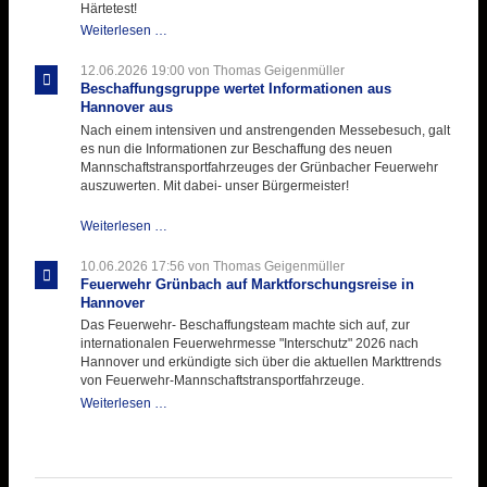
Einlage
Härtetest!
Atemschutztruppe
Weiterlesen …
testet
ihre
12.06.2026 19:00
von Thomas Geigenmüller
Hitzebelastung
Beschaffungsgruppe wertet Informationen aus
Hannover aus
Nach einem intensiven und anstrengenden Messebesuch, galt
es nun die Informationen zur Beschaffung des neuen
Mannschaftstransportfahrzeuges der Grünbacher Feuerwehr
auszuwerten. Mit dabei- unser Bürgermeister!
Beschaffungsgruppe
Weiterlesen …
wertet
Informationen
10.06.2026 17:56
von Thomas Geigenmüller
aus
Feuerwehr Grünbach auf Marktforschungsreise in
Hannover
Hannover
aus
Das Feuerwehr- Beschaffungsteam machte sich auf, zur
internationalen Feuerwehrmesse "Interschutz" 2026 nach
Hannover und erkündigte sich über die aktuellen Markttrends
von Feuerwehr-Mannschaftstransportfahrzeuge.
Feuerwehr
Weiterlesen …
Grünbach
auf
Marktforschungsreise
in