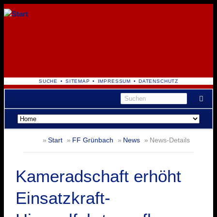
NAVIGATION
SUCHE
SITEMAP
IMPRESSUM
DATENSCHUTZ
ÜBERSPRINGEN
Navigation
überspringen
Start
FF Grünbach
News
News-Details
Kameradschaft erhöht
Einsatzkraft-