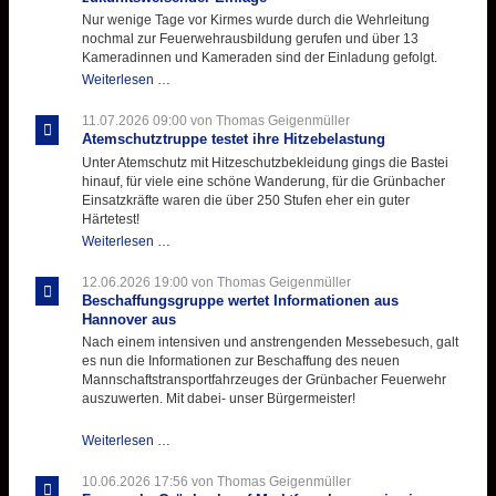
Nur wenige Tage vor Kirmes wurde durch die Wehrleitung
nochmal zur Feuerwehrausbildung gerufen und über 13
Kameradinnen und Kameraden sind der Einladung gefolgt.
Letzter
Weiterlesen …
Ausbildungsdienst
für
11.07.2026 09:00
von Thomas Geigenmüller
der
Atemschutztruppe testet ihre Hitzebelastung
Kirmes
Unter Atemschutz mit Hitzeschutzbekleidung gings die Bastei
mit
hinauf, für viele eine schöne Wanderung, für die Grünbacher
zukunftsweisender
Einsatzkräfte waren die über 250 Stufen eher ein guter
Einlage
Härtetest!
Atemschutztruppe
Weiterlesen …
testet
ihre
12.06.2026 19:00
von Thomas Geigenmüller
Hitzebelastung
Beschaffungsgruppe wertet Informationen aus
Hannover aus
Nach einem intensiven und anstrengenden Messebesuch, galt
es nun die Informationen zur Beschaffung des neuen
Mannschaftstransportfahrzeuges der Grünbacher Feuerwehr
auszuwerten. Mit dabei- unser Bürgermeister!
Beschaffungsgruppe
Weiterlesen …
wertet
Informationen
10.06.2026 17:56
von Thomas Geigenmüller
aus