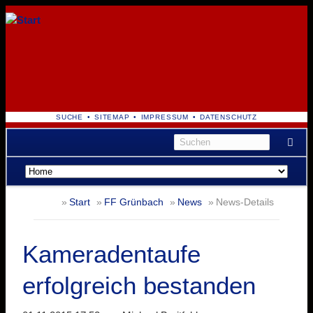
NAVIGATION
SUCHE
SITEMAP
IMPRESSUM
DATENSCHUTZ
ÜBERSPRINGEN
Navigation
überspringen
Start
FF Grünbach
News
News-Details
Kameradentaufe
erfolgreich bestanden