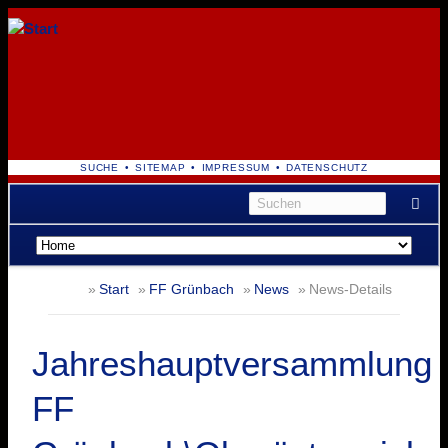
NAVIGATION
SUCHE
SITEMAP
IMPRESSUM
DATENSCHUTZ
ÜBERSPRINGEN
Navigation
überspringen
Start
FF Grünbach
News
News-Details
Jahreshauptversammlung
FF