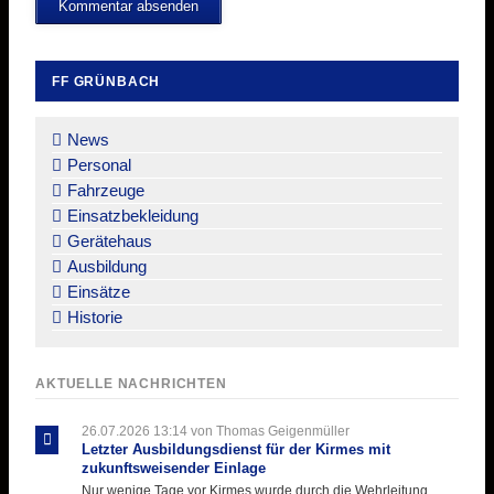
Kommentar absenden
FF GRÜNBACH
Navigation
überspringen
News
Personal
Fahrzeuge
Einsatzbekleidung
Gerätehaus
Ausbildung
Einsätze
Historie
AKTUELLE NACHRICHTEN
26.07.2026 13:14
von Thomas Geigenmüller
Letzter Ausbildungsdienst für der Kirmes mit
zukunftsweisender Einlage
Nur wenige Tage vor Kirmes wurde durch die Wehrleitung