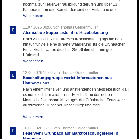
nochmal zur Feuerwehrausbildung gerufen und über 13
Kameradinnen und Kameraden sind der Einladung gefolgt.
Letzter
Weiterlesen …
Ausbildungsdienst
für
11.07.2026 09:00
von Thomas Geigenmüller
der
Atemschutztruppe testet ihre Hitzebelastung
Kirmes
Unter Atemschutz mit Hitzeschutzbekleidung gings die Bastei
mit
hinauf, für viele eine schöne Wanderung, für die Grünbacher
zukunftsweisender
Einsatzkräfte waren die über 250 Stufen eher ein guter
Einlage
Härtetest!
Atemschutztruppe
Weiterlesen …
testet
ihre
12.06.2026 19:00
von Thomas Geigenmüller
Hitzebelastung
Beschaffungsgruppe wertet Informationen aus
Hannover aus
Nach einem intensiven und anstrengenden Messebesuch, galt
es nun die Informationen zur Beschaffung des neuen
Mannschaftstransportfahrzeuges der Grünbacher Feuerwehr
auszuwerten. Mit dabei- unser Bürgermeister!
Beschaffungsgruppe
Weiterlesen …
wertet
Informationen
10.06.2026 17:56
von Thomas Geigenmüller
aus
Feuerwehr Grünbach auf Marktforschungsreise in
Hannover
Hannover