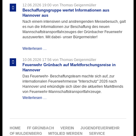
ihre
12.06.2026 19:00
von Thomas Geigenmüller
Hitzebelastung
Beschaffungsgruppe wertet Informationen aus
Hannover aus
Nach einem intensiven und anstrengenden Messebesuch, galt
es nun die Informationen zur Beschaffung des neuen
Mannschaftstransportfahrzeuges der Grünbacher Feuerwehr
auszuwerten. Mit dabei- unser Bürgermeister!
Beschaffungsgruppe
Weiterlesen …
wertet
Informationen
10.06.2026 17:56
von Thomas Geigenmüller
aus
Feuerwehr Grünbach auf Marktforschungsreise in
Hannover
Hannover
aus
Das Feuerwehr- Beschaffungsteam machte sich auf, zur
internationalen Feuerwehrmesse "Interschutz" 2026 nach
Hannover und erkündigte sich über die aktuellen Markttrends
von Feuerwehr-Mannschaftstransportfahrzeuge.
Feuerwehr
Weiterlesen …
Grünbach
auf
Marktforschungsreise
in
Hannover
NAVIGATION
HOME
FF GRÜNBACH
VEREIN
JUGENDFEUERWEHR
ÜBERSPRINGEN
OF MULDENBERG
MITGLIED WERDEN
SERVICE