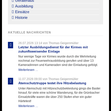
Gerätehaus
Ausbildung
Einsätze
Historie
AKTUELLE NACHRICHTEN
26.07.2026 13:14
von Thomas Geigenmüller
Letzter Ausbildungsdienst für der Kirmes mit
zukunftsweisender Einlage
Nur wenige Tage vor Kirmes wurde durch die Wehrleitung
nochmal zur Feuerwehrausbildung gerufen und über 13
Kameradinnen und Kameraden sind der Einladung gefolgt.
Letzter
Weiterlesen …
Ausbildungsdienst
für
11.07.2026 09:00
von Thomas Geigenmüller
der
Atemschutztruppe testet ihre Hitzebelastung
Kirmes
Unter Atemschutz mit Hitzeschutzbekleidung gings die Bastei
mit
hinauf, für viele eine schöne Wanderung, für die Grünbacher
zukunftsweisender
Einsatzkräfte waren die über 250 Stufen eher ein guter
Einlage
Härtetest!
Atemschutztruppe
Weiterlesen …
testet