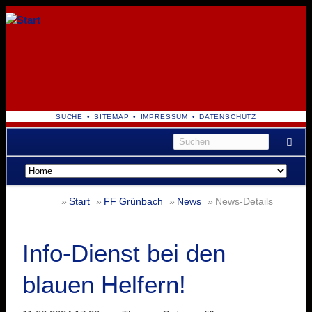
NAVIGATION
SUCHE
SITEMAP
IMPRESSUM
DATENSCHUTZ
ÜBERSPRINGEN
Navigation
überspringen
Start
FF Grünbach
News
News-Details
Info-Dienst bei den
blauen Helfern!