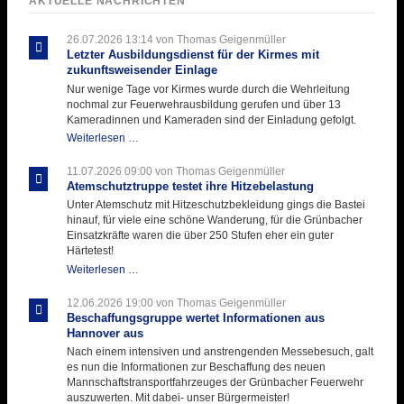
AKTUELLE NACHRICHTEN
26.07.2026 13:14
von Thomas Geigenmüller
Letzter Ausbildungsdienst für der Kirmes mit
zukunftsweisender Einlage
Nur wenige Tage vor Kirmes wurde durch die Wehrleitung
nochmal zur Feuerwehrausbildung gerufen und über 13
Kameradinnen und Kameraden sind der Einladung gefolgt.
Letzter
Weiterlesen …
Ausbildungsdienst
für
11.07.2026 09:00
von Thomas Geigenmüller
der
Atemschutztruppe testet ihre Hitzebelastung
Kirmes
Unter Atemschutz mit Hitzeschutzbekleidung gings die Bastei
mit
hinauf, für viele eine schöne Wanderung, für die Grünbacher
zukunftsweisender
Einsatzkräfte waren die über 250 Stufen eher ein guter
Einlage
Härtetest!
Atemschutztruppe
Weiterlesen …
testet
ihre
12.06.2026 19:00
von Thomas Geigenmüller
Hitzebelastung
Beschaffungsgruppe wertet Informationen aus
Hannover aus
Nach einem intensiven und anstrengenden Messebesuch, galt
es nun die Informationen zur Beschaffung des neuen
Mannschaftstransportfahrzeuges der Grünbacher Feuerwehr
auszuwerten. Mit dabei- unser Bürgermeister!