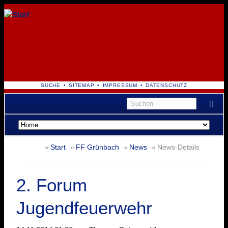
NAVIGATION
SUCHE
SITEMAP
IMPRESSUM
DATENSCHUTZ
ÜBERSPRINGEN
Navigation
überspringen
Start
FF Grünbach
News
News-Details
2. Forum
Jugendfeuerwehr