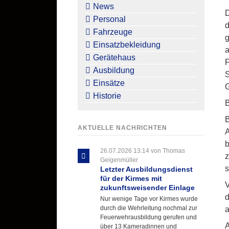
überspringen
News
D
Personal
d
Fahrzeuge
g
Einsatzbekleidung
a
Gerätehaus
F
Ausbildung
S
Einsätze
G
Historie
B
B
AKTUELLE NACHRICHTEN
A
b
26.07.2026 13:14
von Thomas
z
Geigenmüller
s
Letzter Ausbildungsdienst
für der Kirmes mit
V
zukunftsweisender Einlage
d
Nur wenige Tage vor Kirmes wurde
durch die Wehrleitung nochmal zur
a
Feuerwehrausbildung gerufen und
A
über 13 Kameradinnen und