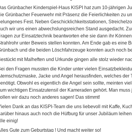
as Grünbacher Kinderspiel-Haus KISPI hat zum 10-jährigen Ju
ie Grünbacher Feuerwehr mit Präsenz die Feierlichkeiten zu u
elungenes Fest. Neben Geschicklichkeitsstationen, Streichelzo
uch wir uns einen abwechslungsreichen Stand ausgedacht. Zunä
ragen zur Einsatztechnik beantworten ehe sie dann ihr Können
trahlrohr unter Beweis stellen konnten. Am Ende gab es eine
rünbach und die beiden Löschfahrzeuge konnten auch noch bes
estückt mit Malheften und Urkunde gingen alle stolz wieder na
ei den Fragen mussten die Kinder unter vielen Einsatzbeklei
temschutzmaske, Jacke und Angel herausfinden, welches der T
enötigt. Obwohl es eigentlich die Angel sein sollte, meinten vi
um wichtigen Einsatzutensil der Kameraden gehört. Man muss j
ollen wir dazu noch anderes sagen! Das stimmt!
ielen Dank an das KISPI-Team die uns liebevoll mit Kaffe, Ku
arüber hinaus auch noch die Hüfburg für unser Jubiläum leihen 
lle einig!
lles Gute zum Geburtstag ! Und macht weiter so!