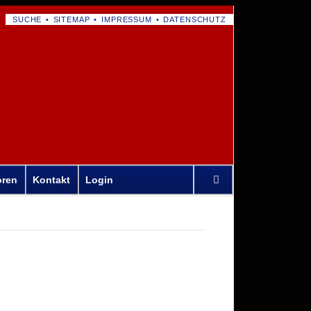
NAVIGATION
SUCHE
SITEMAP
IMPRESSUM
DATENSCHUTZ
ÜBERSPRINGEN
Navigation
oren
Kontakt
Login
überspringen