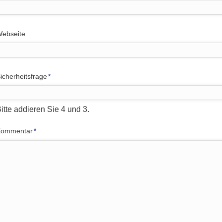
ebseite
flichtfeld
icherheitsfrage
*
itte addieren Sie 4 und 3.
flichtfeld
Kommentar
*