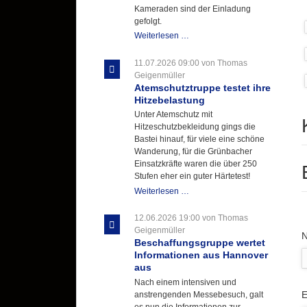
Kameraden sind der Einladung
gefolgt.
Letzter
Weiterlesen …
Ausbildungsdienst
für
11.07.2026 09:00
von Thomas
der
Geigenmüller
Kirmes
Atemschutztruppe testet ihre
mit
Hitzebelastung
zukunftsweisender
Unter Atemschutz mit
Einlage
Hitzeschutzbekleidung gings die
Bastei hinauf, für viele eine schöne
Wanderung, für die Grünbacher
Einsatzkräfte waren die über 250
Stufen eher ein guter Härtetest!
Atemschutztruppe
Weiterlesen …
testet
ihre
12.06.2026 19:00
von Thomas
Hitzebelastung
Geigenmüller
P
Beschaffungsgruppe wertet
Informationen aus Hannover
aus
Nach einem intensiven und
P
E
anstrengenden Messebesuch, galt
es nun die Informationen zur