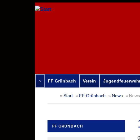
FF Grünbach
Verein
Jugendfeuerweh
Navigation
Start
FF Grünbach
News
News-
überspringen
FF GRÜNBACH
Navigation
0