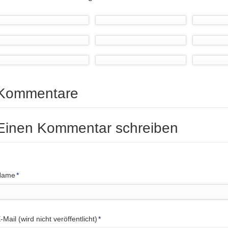
Kommentare
Einen Kommentar schreiben
flichtfeld
Name
*
flichtfeld
-Mail (wird nicht veröffentlicht)
*