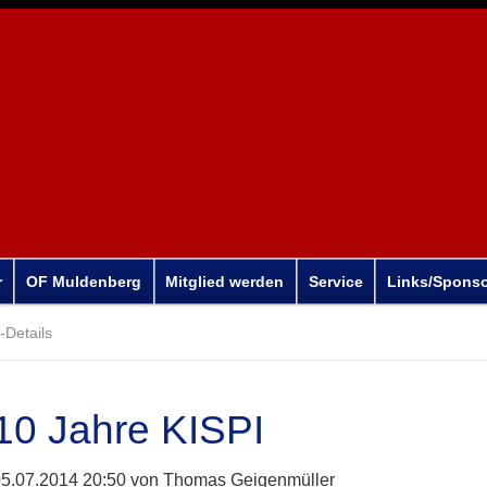
r
OF Muldenberg
Mitglied werden
Service
Links/Spons
Details
10 Jahre KISPI
5.07.2014 20:50
von Thomas Geigenmüller