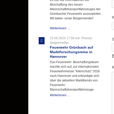
Beschaffung des neuen
Mannschaftstransportfahrzeuges der
Grünbacher Feuerwehr auszuwerten.
W
Mit dabei- unser Bürgermeister!
Beschaffungsgruppe
Weiterlesen …
wertet
Informationen
10.06.2026 17:56
von Thomas
P
S
aus
Geigenmüller
Hannover
Feuerwehr Grünbach auf
aus
Marktforschungsreise in
B
Hannover
Das Feuerwehr- Beschaffungsteam
machte sich auf, zur internationalen
P
Feuerwehrmesse "Interschutz" 2026
nach Hannover und erkündigte sich
über die aktuellen Markttrends von
Feuerwehr-
Mannschaftstransportfahrzeuge.
Feuerwehr
Weiterlesen …
Grünbach
auf
Marktforschungsreise
in