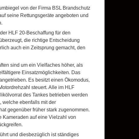
umbiegel von der Firma BSL Brandschutz
auf seine Rettungsgeräte angeboten und
n.
 der HLF 20-Beschaffung für den
berzeugt, die richtige Entscheidung
rlich auch ein Zeitsprung gemacht, den
ten sind um ein Vielfaches höher, als
lfältigere Einsatzmöglichkeiten. Das
angetrieben. Es besitzt einen Ökomodus,
Motordrehzahl steuert. Alle im HLF
ikölvorrat des Tankes betrieben werden
 welche ebenfalls mit der
 hat gegenüber früher stark zugenommen.
e Kameraden auf eine Vielzahl von
ckgreifen.
ührt und diesbezüglich ist ständiges