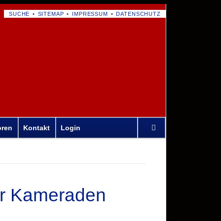
NAVIGATION
SUCHE
SITEMAP
IMPRESSUM
DATENSCHUTZ
ÜBERSPRINGEN
Navigation
oren
Kontakt
Login
überspringen
er Kameraden