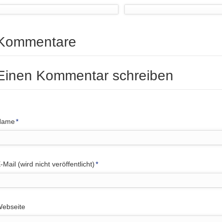
Kommentare
Einen Kommentar schreiben
flichtfeld
Name
*
flichtfeld
-Mail (wird nicht veröffentlicht)
*
ebseite