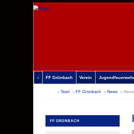
FF Grünbach
Verein
Jugendfeuerweh
Navigation
Start
FF Grünbach
News
News-
überspringen
FF GRÜNBACH
Navigation
0