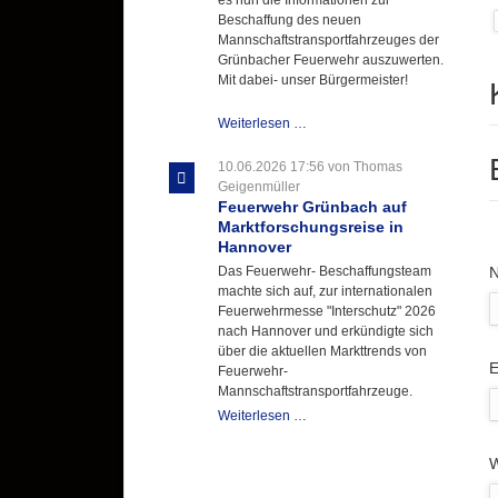
Beschaffung des neuen
Mannschaftstransportfahrzeuges der
Grünbacher Feuerwehr auszuwerten.
Mit dabei- unser Bürgermeister!
Beschaffungsgruppe
Weiterlesen …
wertet
Informationen
10.06.2026 17:56
von Thomas
aus
Geigenmüller
Hannover
Feuerwehr Grünbach auf
aus
Marktforschungsreise in
Hannover
P
Das Feuerwehr- Beschaffungsteam
machte sich auf, zur internationalen
Feuerwehrmesse "Interschutz" 2026
nach Hannover und erkündigte sich
über die aktuellen Markttrends von
P
E
Feuerwehr-
Mannschaftstransportfahrzeuge.
Feuerwehr
Weiterlesen …
Grünbach
auf
W
Marktforschungsreise
in