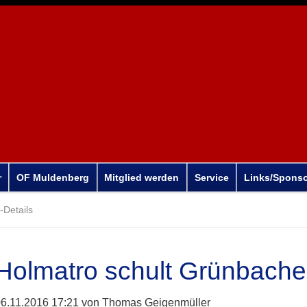
r
OF Muldenberg
Mitglied werden
Service
Links/Spons
Details
Holmatro schult Grünbach
6.11.2016 17:21
von Thomas Geigenmüller