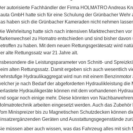
er autorisierte Fachhändler der Firma HOLMATRO Andreas Kr
auta GmbH hatte sich für eine Schulung der Grünbacher Wehr 
as haben sich die Grünbacher Kameraden nicht nehmen lasse
ie Wehrleitung hatte sich nach intensiven Marktrecherchen vor
arkenwechsel zu Homatro entschieden und sind bisher davon ü
etroffen zu haben. Mit dem neuen Rettungsgerätesatz wird natü
er alte Rettungssatz war 21 Jahre alt.
nsbesondere die Leistungsparameter von Schnitt- und Spreizkräf
eim alten Rettungssatz. Damit ergeben sich auch wesentlich vie
ehrstufige Hydraulikaggregat wird nun mit einem Benzinmotor 
elcher je nach Bedarf der abgeforderten Hydraulikleistung die 
erlastete Hydraulikgeräte können mit dem vorhandenen Hydraul
nd sogar noch einige mehr. Diese könnten von Nachbarwehren,
olmatrotechnik arbeiten eingesetzt werden. Auch das Zubehör
om Minispreizer bis zu Magnetischen Schutzdecken können di
insatzergänzenden Geräten und Ausstattungsgegenstände zurü
ie müssen aber auch wissen, was das Fahrzeug alles mit sich f