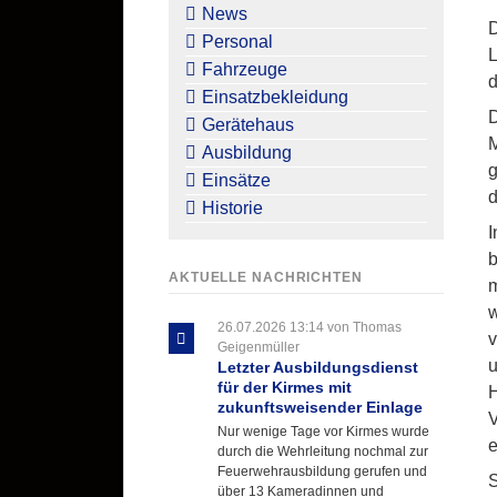
überspringen
News
D
Personal
L
Fahrzeuge
d
Einsatzbekleidung
D
Gerätehaus
M
Ausbildung
g
Einsätze
d
Historie
I
b
AKTUELLE NACHRICHTEN
m
w
26.07.2026 13:14
von Thomas
v
Geigenmüller
u
Letzter Ausbildungsdienst
für der Kirmes mit
H
zukunftsweisender Einlage
V
Nur wenige Tage vor Kirmes wurde
e
durch die Wehrleitung nochmal zur
Feuerwehrausbildung gerufen und
S
über 13 Kameradinnen und