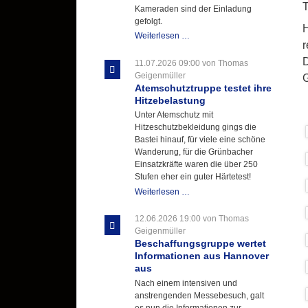
T
Kameraden sind der Einladung
gefolgt.
H
Letzter
Weiterlesen …
r
Ausbildungsdienst
für
D
11.07.2026 09:00
von Thomas
der
Geigenmüller
G
Kirmes
Atemschutztruppe testet ihre
mit
Hitzebelastung
zukunftsweisender
Unter Atemschutz mit
Einlage
Hitzeschutzbekleidung gings die
Bastei hinauf, für viele eine schöne
Wanderung, für die Grünbacher
Einsatzkräfte waren die über 250
Stufen eher ein guter Härtetest!
Atemschutztruppe
Weiterlesen …
testet
ihre
12.06.2026 19:00
von Thomas
Hitzebelastung
Geigenmüller
Beschaffungsgruppe wertet
Informationen aus Hannover
aus
Nach einem intensiven und
anstrengenden Messebesuch, galt
es nun die Informationen zur