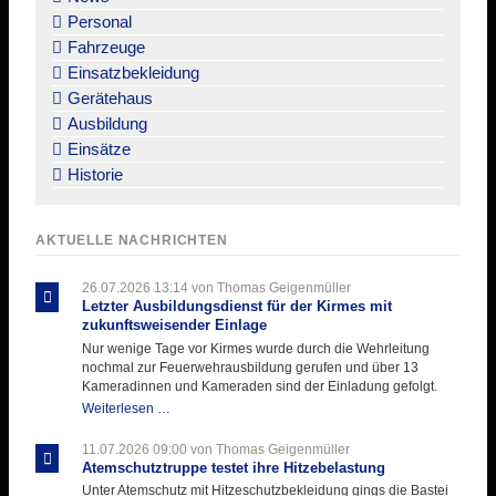
Personal
Fahrzeuge
Einsatzbekleidung
Gerätehaus
Ausbildung
Einsätze
Historie
AKTUELLE NACHRICHTEN
26.07.2026 13:14
von Thomas Geigenmüller
Letzter Ausbildungsdienst für der Kirmes mit
zukunftsweisender Einlage
Nur wenige Tage vor Kirmes wurde durch die Wehrleitung
nochmal zur Feuerwehrausbildung gerufen und über 13
Kameradinnen und Kameraden sind der Einladung gefolgt.
Letzter
Weiterlesen …
Ausbildungsdienst
für
11.07.2026 09:00
von Thomas Geigenmüller
der
Atemschutztruppe testet ihre Hitzebelastung
Kirmes
Unter Atemschutz mit Hitzeschutzbekleidung gings die Bastei