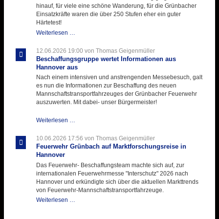
mit
hinauf, für viele eine schöne Wanderung, für die Grünbacher
zukunftsweisender
Einsatzkräfte waren die über 250 Stufen eher ein guter
Einlage
Härtetest!
Atemschutztruppe
Weiterlesen …
testet
ihre
12.06.2026 19:00
von Thomas Geigenmüller
Hitzebelastung
Beschaffungsgruppe wertet Informationen aus
Hannover aus
Nach einem intensiven und anstrengenden Messebesuch, galt
es nun die Informationen zur Beschaffung des neuen
Mannschaftstransportfahrzeuges der Grünbacher Feuerwehr
auszuwerten. Mit dabei- unser Bürgermeister!
Beschaffungsgruppe
Weiterlesen …
wertet
Informationen
10.06.2026 17:56
von Thomas Geigenmüller
aus
Feuerwehr Grünbach auf Marktforschungsreise in
Hannover
Hannover
aus
Das Feuerwehr- Beschaffungsteam machte sich auf, zur
internationalen Feuerwehrmesse "Interschutz" 2026 nach
Hannover und erkündigte sich über die aktuellen Markttrends
von Feuerwehr-Mannschaftstransportfahrzeuge.
Feuerwehr
Weiterlesen …
Grünbach
auf