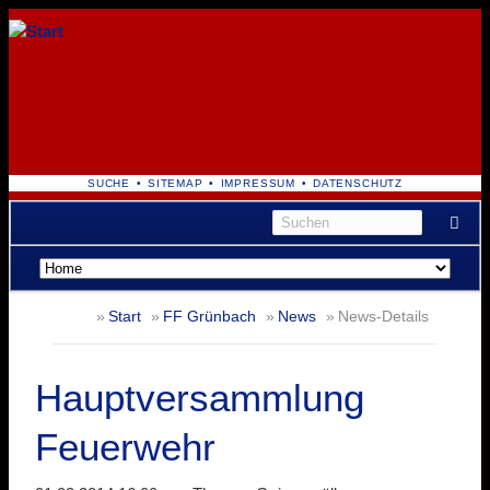
NAVIGATION
SUCHE
SITEMAP
IMPRESSUM
DATENSCHUTZ
ÜBERSPRINGEN
Navigation
überspringen
Start
FF Grünbach
News
News-Details
Hauptversammlung
Feuerwehr