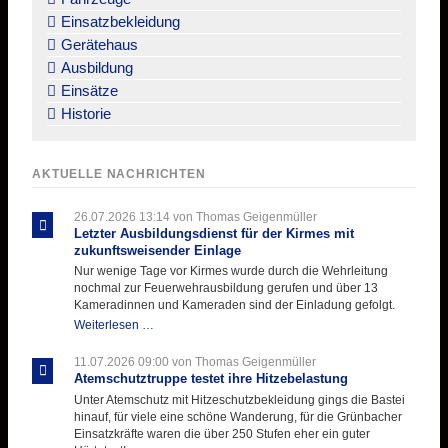
Einsatzbekleidung
Gerätehaus
Ausbildung
Einsätze
Historie
AKTUELLE NACHRICHTEN
26.07.2026 13:14
von Thomas Geigenmüller
Letzter Ausbildungsdienst für der Kirmes mit
zukunftsweisender Einlage
Nur wenige Tage vor Kirmes wurde durch die Wehrleitung
nochmal zur Feuerwehrausbildung gerufen und über 13
Kameradinnen und Kameraden sind der Einladung gefolgt.
Letzter
Weiterlesen …
Ausbildungsdienst
für
11.07.2026 09:00
von Thomas Geigenmüller
der
Atemschutztruppe testet ihre Hitzebelastung
Kirmes
Unter Atemschutz mit Hitzeschutzbekleidung gings die Bastei
mit
hinauf, für viele eine schöne Wanderung, für die Grünbacher
zukunftsweisender
Einsatzkräfte waren die über 250 Stufen eher ein guter
Einlage