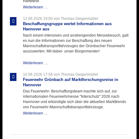
Härtetest!
Atemschutztruppe
Weiterlesen …
testet
ihre
12.06.2026 19:00
von Thomas Geigenmüller
Hitzebelastung
Beschaffungsgruppe wertet Informationen aus
Hannover aus
Nach einem intensiven und anstrengenden Messebesuch, galt
es nun die Informationen zur Beschaffung des neuen
Mannschaftstransportfahrzeuges der Grünbacher Feuerwehr
auszuwerten. Mit dabei- unser Bürgermeister!
Beschaffungsgruppe
Weiterlesen …
wertet
Informationen
10.06.2026 17:56
von Thomas Geigenmüller
aus
Feuerwehr Grünbach auf Marktforschungsreise in
Hannover
Hannover
aus
Das Feuerwehr- Beschaffungsteam machte sich auf, zur
internationalen Feuerwehrmesse "Interschutz" 2026 nach
Hannover und erkündigte sich über die aktuellen Markttrends
von Feuerwehr-Mannschaftstransportfahrzeuge.
Feuerwehr
Weiterlesen …
Grünbach
auf
Marktforschungsreise
in