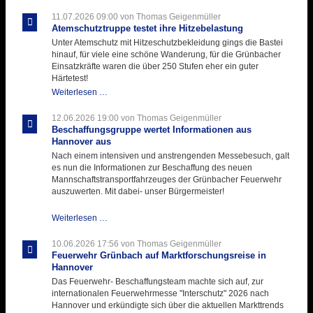
Ausbildungsdienst
für
11.07.2026 09:00
von Thomas Geigenmüller
der
Atemschutztruppe testet ihre Hitzebelastung
Kirmes
Unter Atemschutz mit Hitzeschutzbekleidung gings die Bastei
mit
hinauf, für viele eine schöne Wanderung, für die Grünbacher
zukunftsweisender
Einsatzkräfte waren die über 250 Stufen eher ein guter
Einlage
Härtetest!
Atemschutztruppe
Weiterlesen …
testet
ihre
12.06.2026 19:00
von Thomas Geigenmüller
Hitzebelastung
Beschaffungsgruppe wertet Informationen aus
Hannover aus
Nach einem intensiven und anstrengenden Messebesuch, galt
es nun die Informationen zur Beschaffung des neuen
Mannschaftstransportfahrzeuges der Grünbacher Feuerwehr
auszuwerten. Mit dabei- unser Bürgermeister!
Beschaffungsgruppe
Weiterlesen …
wertet
Informationen
10.06.2026 17:56
von Thomas Geigenmüller
aus
Feuerwehr Grünbach auf Marktforschungsreise in
Hannover
Hannover
aus
Das Feuerwehr- Beschaffungsteam machte sich auf, zur
internationalen Feuerwehrmesse "Interschutz" 2026 nach
Hannover und erkündigte sich über die aktuellen Markttrends