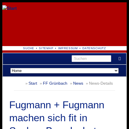
NAVIGATION
SUCHE
SITEMAP
IMPRESSUM
DATENSCHUTZ
ÜBERSPRINGEN
Navigation
überspringen
Start
FF Grünbach
News
News-Details
Fugmann + Fugmann
machen sich fit in