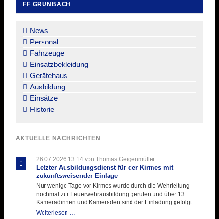
FF GRÜNBACH
Navigation
überspringen
News
Personal
Fahrzeuge
Einsatzbekleidung
Gerätehaus
Ausbildung
Einsätze
Historie
AKTUELLE NACHRICHTEN
26.07.2026 13:14
von Thomas Geigenmüller
Letzter Ausbildungsdienst für der Kirmes mit
zukunftsweisender Einlage
Nur wenige Tage vor Kirmes wurde durch die Wehrleitung
nochmal zur Feuerwehrausbildung gerufen und über 13
Kameradinnen und Kameraden sind der Einladung gefolgt.
Letzter
Weiterlesen …