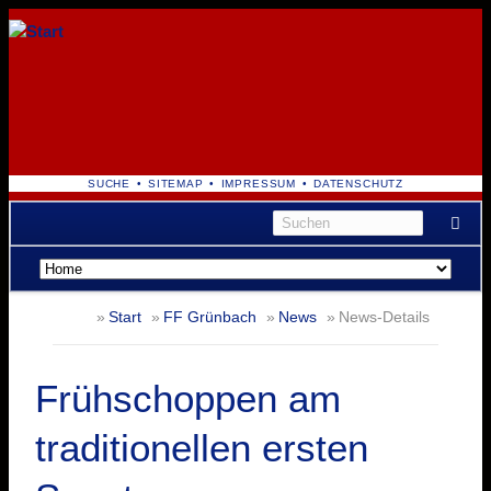
NAVIGATION
SUCHE
SITEMAP
IMPRESSUM
DATENSCHUTZ
ÜBERSPRINGEN
Navigation
überspringen
Start
FF Grünbach
News
News-Details
Frühschoppen am
traditionellen ersten