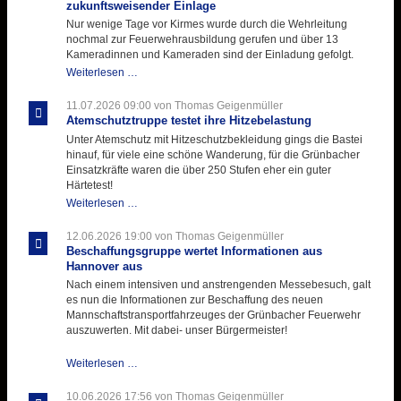
zukunftsweisender Einlage
Nur wenige Tage vor Kirmes wurde durch die Wehrleitung
nochmal zur Feuerwehrausbildung gerufen und über 13
Kameradinnen und Kameraden sind der Einladung gefolgt.
Letzter
Weiterlesen …
Ausbildungsdienst
für
11.07.2026 09:00
von Thomas Geigenmüller
der
Atemschutztruppe testet ihre Hitzebelastung
Kirmes
Unter Atemschutz mit Hitzeschutzbekleidung gings die Bastei
mit
hinauf, für viele eine schöne Wanderung, für die Grünbacher
zukunftsweisender
Einsatzkräfte waren die über 250 Stufen eher ein guter
Einlage
Härtetest!
Atemschutztruppe
Weiterlesen …
testet
ihre
12.06.2026 19:00
von Thomas Geigenmüller
Hitzebelastung
Beschaffungsgruppe wertet Informationen aus
Hannover aus
Nach einem intensiven und anstrengenden Messebesuch, galt
es nun die Informationen zur Beschaffung des neuen
Mannschaftstransportfahrzeuges der Grünbacher Feuerwehr
auszuwerten. Mit dabei- unser Bürgermeister!
Beschaffungsgruppe
Weiterlesen …
wertet
Informationen
10.06.2026 17:56
von Thomas Geigenmüller