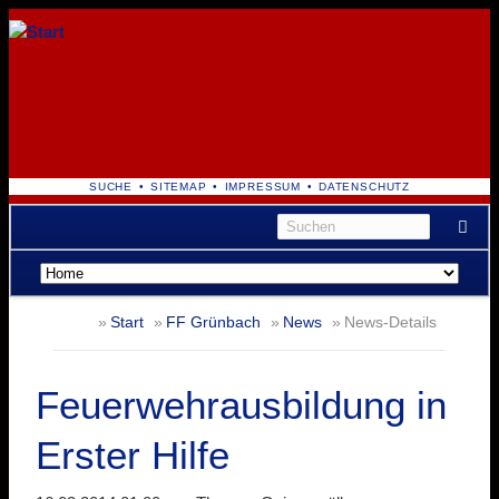
NAVIGATION
SUCHE
SITEMAP
IMPRESSUM
DATENSCHUTZ
ÜBERSPRINGEN
Navigation
überspringen
Start
FF Grünbach
News
News-Details
Feuerwehrausbildung in
Erster Hilfe