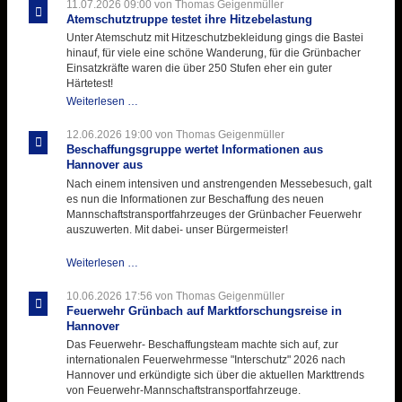
für
11.07.2026 09:00
von Thomas Geigenmüller
der
Atemschutztruppe testet ihre Hitzebelastung
Kirmes
Unter Atemschutz mit Hitzeschutzbekleidung gings die Bastei
mit
hinauf, für viele eine schöne Wanderung, für die Grünbacher
zukunftsweisender
Einsatzkräfte waren die über 250 Stufen eher ein guter
Einlage
Härtetest!
Atemschutztruppe
Weiterlesen …
testet
ihre
12.06.2026 19:00
von Thomas Geigenmüller
Hitzebelastung
Beschaffungsgruppe wertet Informationen aus
Hannover aus
Nach einem intensiven und anstrengenden Messebesuch, galt
es nun die Informationen zur Beschaffung des neuen
Mannschaftstransportfahrzeuges der Grünbacher Feuerwehr
auszuwerten. Mit dabei- unser Bürgermeister!
Beschaffungsgruppe
Weiterlesen …
wertet
Informationen
10.06.2026 17:56
von Thomas Geigenmüller
aus
Feuerwehr Grünbach auf Marktforschungsreise in
Hannover
Hannover
aus
Das Feuerwehr- Beschaffungsteam machte sich auf, zur
internationalen Feuerwehrmesse "Interschutz" 2026 nach
Hannover und erkündigte sich über die aktuellen Markttrends
von Feuerwehr-Mannschaftstransportfahrzeuge.