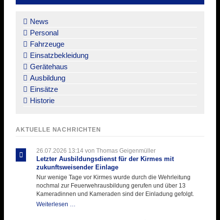
Navigation
überspringen
News
Personal
Fahrzeuge
Einsatzbekleidung
Gerätehaus
Ausbildung
Einsätze
Historie
AKTUELLE NACHRICHTEN
26.07.2026 13:14
von Thomas Geigenmüller
Letzter Ausbildungsdienst für der Kirmes mit
zukunftsweisender Einlage
Nur wenige Tage vor Kirmes wurde durch die Wehrleitung
nochmal zur Feuerwehrausbildung gerufen und über 13
Kameradinnen und Kameraden sind der Einladung gefolgt.
Letzter
Weiterlesen …
Ausbildungsdienst