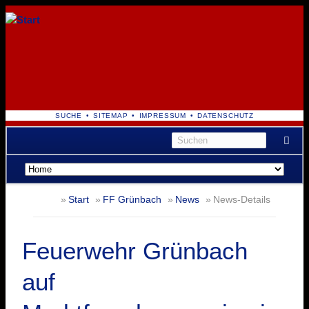
NAVIGATION
SUCHE
SITEMAP
IMPRESSUM
DATENSCHUTZ
ÜBERSPRINGEN
Navigation
überspringen
Start
FF Grünbach
News
News-Details
Feuerwehr Grünbach
auf