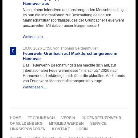
Hannover aus
Nach einem intensiven und anstrengenden Messebesuch, galt
es nun die Informationen zur Beschaffung des neuen
Mannschaftstransportfahrzeuges der Grünbacher Feuerwehr
auszuwerten. Mit dabei- unser Bürgermeister!
Beschaffungsgruppe
Weiterlesen …
wertet
Informationen
10.06.2026 17:56
von Thomas Geigenmüller
aus
Feuerwehr Grünbach auf Marktforschungsreise in
Hannover
Hannover
aus
Das Feuerwehr- Beschaffungsteam machte sich auf, zur
internationalen Feuerwehrmesse "Interschutz" 2026 nach
Hannover und erkündigte sich über die aktuellen Markttrends
von Feuerwehr-Mannschaftstransportfahrzeuge.
Feuerwehr
Weiterlesen …
Grünbach
auf
Marktforschungsreise
in
Hannover
NAVIGATION
HOME
FF GRÜNBACH
VEREIN
JUGENDFEUERWEHR
ÜBERSPRINGEN
OF MULDENBERG
MITGLIED WERDEN
SERVICE
LINKS/SPONSOREN
KONTAKT
LOGIN