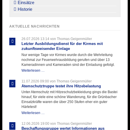
Einsätze
Historie
AKTUELLE NACHRICHTEN
26.07.2026 13:14
von Thomas Geigenmüller
Letzter Ausbildungsdienst für der Kirmes mit
zukunftsweisender Einlage
Nur wenige Tage vor Kirmes wurde durch die Wehrleitung
nochmal zur Feuerwehrausbildung gerufen und über 13
Kameradinnen und Kameraden sind der Einladung gefolgt.
Letzter
Weiterlesen …
Ausbildungsdienst
für
11.07.2026 09:00
von Thomas Geigenmüller
der
Atemschutztruppe testet ihre Hitzebelastung
Kirmes
Unter Atemschutz mit Hitzeschutzbekleidung gings die Bastei
mit
hinauf, für viele eine schöne Wanderung, für die Grünbacher
zukunftsweisender
Einsatzkräfte waren die über 250 Stufen eher ein guter
Einlage
Härtetest!
Atemschutztruppe
Weiterlesen …
testet
ihre
12.06.2026 19:00
von Thomas Geigenmüller
Hitzebelastung
Beschaffungsgruppe wertet Informationen aus