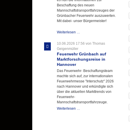
Beschaffung des neuen
Mannschaftstransportfahrzeuges der
Grünbacher Feuerwehr auszuwerten.
Mit dabei- unser Bürgermeister!
Beschaffungsgruppe
Weiterlesen …
wertet
Informationen
10.06.2026 17:56
von Thomas
aus
Geigenmüller
Hannover
Feuerwehr Grünbach auf
aus
Marktforschungsreise in
Hannover
Das Feuerwehr- Beschaffungsteam
machte sich auf, zur internationalen
Feuerwehrmesse "Interschutz" 2026
nach Hannover und erkündigte sich
über die aktuellen Markttrends von
Feuerwehr-
Mannschaftstransportfahrzeuge.
Feuerwehr
Weiterlesen …
Grünbach
auf
Marktforschungsreise
in