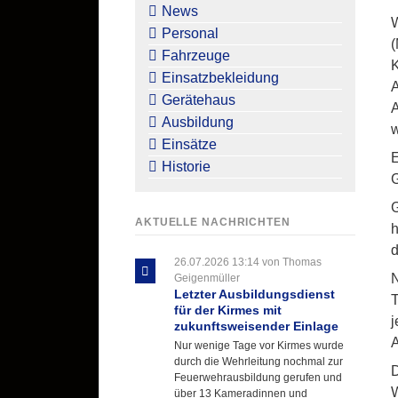
überspringen
News
W
Personal
(
Fahrzeuge
K
Einsatzbekleidung
A
Gerätehaus
A
Ausbildung
w
Einsätze
E
Historie
G
G
AKTUELLE NACHRICHTEN
h
d
26.07.2026 13:14
von Thomas
N
Geigenmüller
Letzter Ausbildungsdienst
T
für der Kirmes mit
j
zukunftsweisender Einlage
A
Nur wenige Tage vor Kirmes wurde
durch die Wehrleitung nochmal zur
D
Feuerwehrausbildung gerufen und
W
über 13 Kameradinnen und