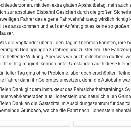
chleuderzonen, mit dem extra glatten Apshaltbelag, nein auch 
ich zur absoluten Eisbahn! Gesichert durch die großen Sicher
eweiligen Fahrer das eigene Fahrwehrfahrzeug wirklich richtig 
ilt es anzukommen und auf der Anfahrt gibt es keine so große
äuser.
as die Vogtländer über all den Tag mit nehmen konnten, ihre b
erartigen Bedingungen zu fahren und zu steuern. Die Fahrzeu
hre helfende Wirkung. Aber was wir auch mitnehmen durften, 
icht richtig reagiert, können unter Umständen auch diese kleine
in toller Tag ging ohne Probleme, aber doch erschöpften Teiln
ie Fahrer dann ihr Gelerntes umsetzen, denn die Autobahn war 
ielen Dank gilt dem Instrukteur des Fahrsicherheitstrainings Sv
euerwehrkameraden aus Hohenstein und natürlich allen Grünb
ielen Dank an die Gaststätte im Ausbildungszentrum für das to
emeinde Grünbach, welche die Fahrt nach Hohenstein ebenfalls