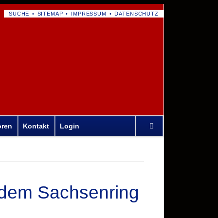
NAVIGATION
SUCHE
SITEMAP
IMPRESSUM
DATENSCHUTZ
ÜBERSPRINGEN
Navigation
oren
Kontakt
Login
überspringen
f dem Sachsenring