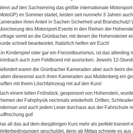
enn auf den Sachsenring das größte internationale Motorsport-
MotoGP) im Sommer startet, leisten seit nunmehr 3 Jahren au
ameraden ihren Anteil in Sachen Sicherheit und Brandschutz! 
bsicherung des Motorsport-Events in den Reihen der Hohenste
nfrage somit an die Grünbacher, mit denen die Hohensteiner ei
urde schnell beantwortet. Natürlich helfen wir Euch!
in Kinderspiel oder gar ein Freizeittourismus, ist das allerding 
rünbach auch zum Feldbrand mit ausrücken. Jeweils 12-Stunde
efordert waren die Grünbacher Kameraden aber auch beim diesj
aben diesesmal auch ihren Kameraden aus Muldenberg ein g
urften mit Ihrem Löschfahrzeug mit auf den Kurs!
ach einem tollen Frühstück, gesponsort von Hohenstein, wurde
hemen der Fahrphysik nochmals wiederholt. Driften, Schleudern
ederman und auch jedem Leser durchaus aus der Fahrschule no
uffrischung gut!
as all das auf dem diesjährigen Kurs mehr als perfekt trainiert
etterbedingungen geschuldet, denn ab Mittag schneite es aus a