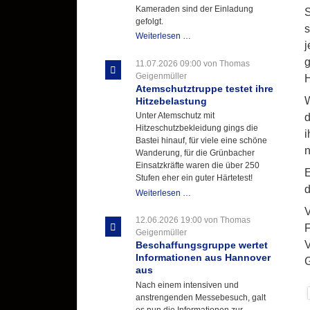
Kameraden sind der Einladung
S
gefolgt.
s
Letzter
Weiterlesen …
j
Ausbildungsdienst
für
g
11.07.2026 09:00
von Thomas
der
Geigenmüller
H
Kirmes
Atemschutztruppe testet ihre
mit
W
Hitzebelastung
zukunftsweisender
Unter Atemschutz mit
d
Einlage
Hitzeschutzbekleidung gings die
i
Bastei hinauf, für viele eine schöne
n
Wanderung, für die Grünbacher
Einsatzkräfte waren die über 250
E
Stufen eher ein guter Härtetest!
d
Atemschutztruppe
Weiterlesen …
testet
V
ihre
12.06.2026 19:00
von Thomas
F
Hitzebelastung
Geigenmüller
V
Beschaffungsgruppe wertet
Informationen aus Hannover
G
aus
Nach einem intensiven und
anstrengenden Messebesuch, galt
es nun die Informationen zur