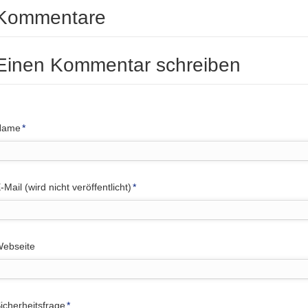
Kommentare
Einen Kommentar schreiben
flichtfeld
Name
*
flichtfeld
-Mail (wird nicht veröffentlicht)
*
ebseite
flichtfeld
icherheitsfrage
*