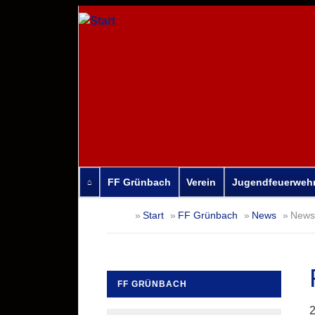
FF Grünbach
Verein
Jugendfeuerweh
Navigation
Start
FF Grünbach
News
News-
überspringen
FF GRÜNBACH
Navigation
2