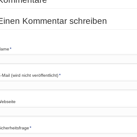
Einen Kommentar schreiben
flichtfeld
Name
*
flichtfeld
-Mail (wird nicht veröffentlicht)
*
ebseite
flichtfeld
icherheitsfrage
*