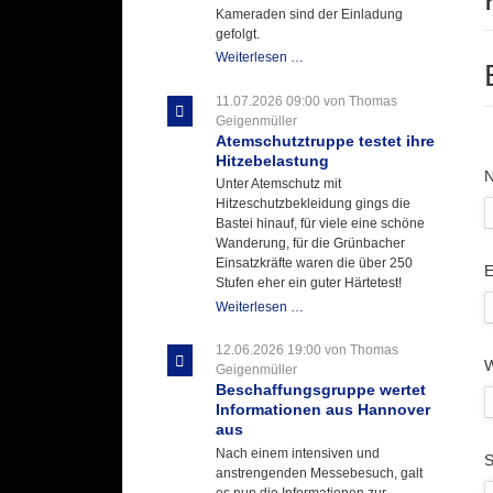
Kameraden sind der Einladung
gefolgt.
Letzter
Weiterlesen …
Ausbildungsdienst
für
11.07.2026 09:00
von Thomas
der
Geigenmüller
Kirmes
Atemschutztruppe testet ihre
mit
Hitzebelastung
P
zukunftsweisender
Unter Atemschutz mit
Einlage
Hitzeschutzbekleidung gings die
Bastei hinauf, für viele eine schöne
Wanderung, für die Grünbacher
Einsatzkräfte waren die über 250
P
E
Stufen eher ein guter Härtetest!
Atemschutztruppe
Weiterlesen …
testet
ihre
12.06.2026 19:00
von Thomas
W
Hitzebelastung
Geigenmüller
Beschaffungsgruppe wertet
Informationen aus Hannover
aus
Nach einem intensiven und
P
S
anstrengenden Messebesuch, galt
es nun die Informationen zur