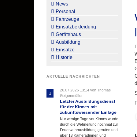
überspringen
News
Personal
Fahrzeuge
Einsatzbekleidung
Gerätehaus
Ausbildung
D
Einsätze
W
Historie
B
G
G
AKTUELLE NACHRICHTEN
d
26.07.2026 13:14
von Thomas
S
Geigenmüller
Letzter Ausbildungsdienst
F
für der Kirmes mit
zukunftsweisender Einlage
Nur wenige Tage vor Kirmes wurde
durch die Wehrleitung nochmal zur
Feuerwehrausbildung gerufen und
über 13 Kameradinnen und