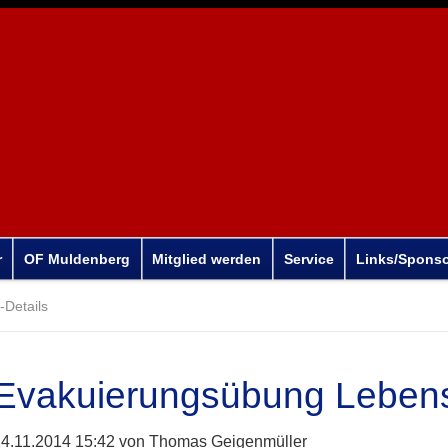
r
OF Muldenberg
Mitglied werden
Service
Links/Spons
Details
Evakuierungsübung Lebens
4.11.2014 15:42
von Thomas Geigenmüller