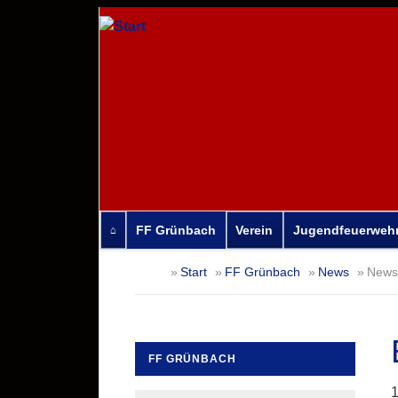
FF Grünbach
Verein
Jugendfeuerweh
Navigation
Start
FF Grünbach
News
News-
überspringen
FF GRÜNBACH
Navigation
1