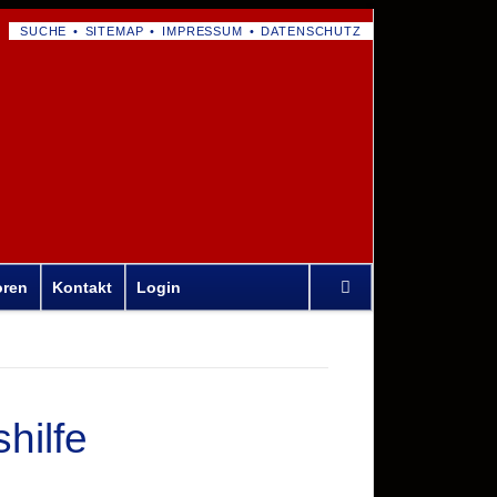
NAVIGATION
SUCHE
SITEMAP
IMPRESSUM
DATENSCHUTZ
ÜBERSPRINGEN
Navigation
oren
Kontakt
Login
überspringen
hilfe