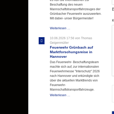
Beschaffung des neuen
B
Mannschaftstransportfahrzeuges der
Grünbacher Feuerwehr auszuwerten.
Mit dabei- unser Bürgermeister!
P
Beschaffungsgruppe
Weiterlesen …
wertet
Informationen
10.06.2026 17:56
von Thomas
aus
Geigenmüller
Hannover
Feuerwehr Grünbach auf
aus
Marktforschungsreise in
Hannover
Das Feuerwehr- Beschaffungsteam
machte sich auf, zur internationalen
Feuerwehrmesse "Interschutz" 2026
nach Hannover und erkündigte sich
über die aktuellen Markttrends von
Feuerwehr-
Mannschaftstransportfahrzeuge.
Feuerwehr
Weiterlesen …
Grünbach
auf
Marktforschungsreise
in