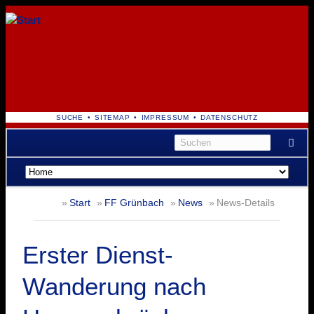
NAVIGATION
SUCHE
SITEMAP
IMPRESSUM
DATENSCHUTZ
ÜBERSPRINGEN
Navigation
überspringen
Start
FF Grünbach
News
News-Details
Erster Dienst-
Wanderung nach