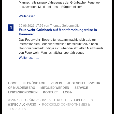
Mannschaftstransportfahrzeuges der Grünbacher Feuerwehr
auszuwerten. Mit dabei- unser Bürgermeister!
Beschaffungsgruppe
Weiterlesen …
wertet
Informationen
10.06.2026 17:56
von Thomas Geigenmüller
aus
Feuerwehr Grünbach auf Marktforschungsreise in
Hannover
Hannover
aus
Das Feuerwehr- Beschaffungsteam machte sich auf, zur
internationalen Feuerwehrmesse "Interschutz" 2026 nach
Hannover und erkündigte sich über die aktuellen Markttrends
von Feuerwehr-Mannschaftstransportfahrzeuge.
Feuerwehr
Weiterlesen …
Grünbach
auf
Marktforschungsreise
in
Hannover
NAVIGATION
HOME
FF GRÜNBACH
VEREIN
JUGENDFEUERWEHR
ÜBERSPRINGEN
OF MULDENBERG
MITGLIED WERDEN
SERVICE
LINKS/SPONSOREN
KONTAKT
LOGIN
© 2026 · FF GRÜNBACH/V. - ALLE RECHTE VORBEHALTEN
{{SPECIALCHARS}}
ROCKSOLID CONTAO THEMES &
TEMPLATES