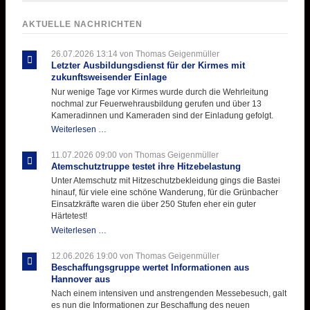
AKTUELLE NACHRICHTEN
26.07.2026 13:14
von Thomas Geigenmüller
Letzter Ausbildungsdienst für der Kirmes mit
zukunftsweisender Einlage
Nur wenige Tage vor Kirmes wurde durch die Wehrleitung
nochmal zur Feuerwehrausbildung gerufen und über 13
Kameradinnen und Kameraden sind der Einladung gefolgt.
Letzter
Weiterlesen …
Ausbildungsdienst
für
11.07.2026 09:00
von Thomas Geigenmüller
der
Atemschutztruppe testet ihre Hitzebelastung
Kirmes
Unter Atemschutz mit Hitzeschutzbekleidung gings die Bastei
mit
hinauf, für viele eine schöne Wanderung, für die Grünbacher
zukunftsweisender
Einsatzkräfte waren die über 250 Stufen eher ein guter
Einlage
Härtetest!
Atemschutztruppe
Weiterlesen …
testet
ihre
12.06.2026 19:00
von Thomas Geigenmüller
Hitzebelastung
Beschaffungsgruppe wertet Informationen aus
Hannover aus
Nach einem intensiven und anstrengenden Messebesuch, galt
es nun die Informationen zur Beschaffung des neuen