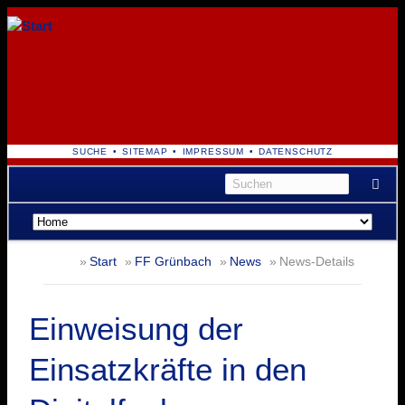
NAVIGATION
SUCHE
SITEMAP
IMPRESSUM
DATENSCHUTZ
ÜBERSPRINGEN
Navigation
überspringen
Start
FF Grünbach
News
News-Details
Einweisung der
Einsatzkräfte in den