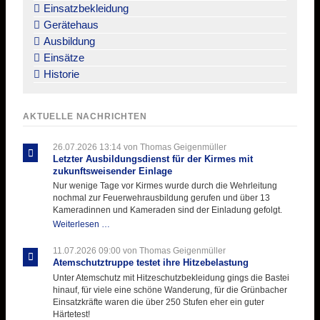
Einsatzbekleidung
Gerätehaus
Ausbildung
Einsätze
Historie
AKTUELLE NACHRICHTEN
26.07.2026 13:14
von Thomas Geigenmüller
Letzter Ausbildungsdienst für der Kirmes mit
zukunftsweisender Einlage
Nur wenige Tage vor Kirmes wurde durch die Wehrleitung
nochmal zur Feuerwehrausbildung gerufen und über 13
Kameradinnen und Kameraden sind der Einladung gefolgt.
Letzter
Weiterlesen …
Ausbildungsdienst
für
11.07.2026 09:00
von Thomas Geigenmüller
der
Atemschutztruppe testet ihre Hitzebelastung
Kirmes
Unter Atemschutz mit Hitzeschutzbekleidung gings die Bastei
mit
hinauf, für viele eine schöne Wanderung, für die Grünbacher
zukunftsweisender
Einsatzkräfte waren die über 250 Stufen eher ein guter
Einlage
Härtetest!