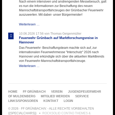
Nach einem intensiven und anstrengenden Messebesuch, galt
es nun die Informationen zur Beschaffung des neuen
Mannschaftstransportfahrzeuges der Grünbacher Feuerwehr
auszuwerten. Mit dabei- unser Bürgermeister!
Beschaffungsgruppe
Weiterlesen …
wertet
Informationen
10.06.2026 17:56
von Thomas Geigenmüller
aus
Feuerwehr Grünbach auf Marktforschungsreise in
Hannover
Hannover
aus
Das Feuerwehr- Beschaffungsteam machte sich auf, zur
internationalen Feuerwehrmesse "Interschutz" 2026 nach
Hannover und erkündigte sich über die aktuellen Markttrends
von Feuerwehr-Mannschaftstransportfahrzeuge.
Feuerwehr
Weiterlesen …
Grünbach
auf
Marktforschungsreise
in
Hannover
NAVIGATION
HOME
FF GRÜNBACH
VEREIN
JUGENDFEUERWEHR
ÜBERSPRINGEN
OF MULDENBERG
MITGLIED WERDEN
SERVICE
LINKS/SPONSOREN
KONTAKT
LOGIN
© 2026 · FF GRÜNBACH/V. - ALLE RECHTE VORBEHALTEN
{{SPECIALCHARS}}
ROCKSOLID CONTAO THEMES &