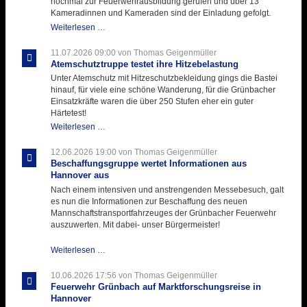
nochmal zur Feuerwehrausbildung gerufen und über 13
Kameradinnen und Kameraden sind der Einladung gefolgt.
Letzter
Weiterlesen …
Ausbildungsdienst
für
11.07.2026 09:00
von Thomas Geigenmüller
der
Atemschutztruppe testet ihre Hitzebelastung
Kirmes
Unter Atemschutz mit Hitzeschutzbekleidung gings die Bastei
mit
hinauf, für viele eine schöne Wanderung, für die Grünbacher
zukunftsweisender
Einsatzkräfte waren die über 250 Stufen eher ein guter
Einlage
Härtetest!
Atemschutztruppe
Weiterlesen …
testet
ihre
12.06.2026 19:00
von Thomas Geigenmüller
Hitzebelastung
Beschaffungsgruppe wertet Informationen aus
Hannover aus
Nach einem intensiven und anstrengenden Messebesuch, galt
es nun die Informationen zur Beschaffung des neuen
Mannschaftstransportfahrzeuges der Grünbacher Feuerwehr
auszuwerten. Mit dabei- unser Bürgermeister!
Beschaffungsgruppe
Weiterlesen …
wertet
Informationen
10.06.2026 17:56
von Thomas Geigenmüller
aus
Feuerwehr Grünbach auf Marktforschungsreise in
Hannover
Hannover