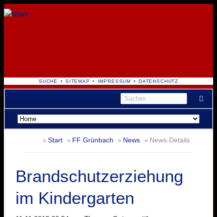
NAVIGATION
SUCHE
SITEMAP
IMPRESSUM
DATENSCHUTZ
ÜBERSPRINGEN
Navigation
überspringen
Start
FF Grünbach
News
News-Details
Brandschutzerziehung
im Kindergarten