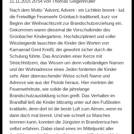
11.11.2015 20:54
von Thomas Geigenmüller
Nach dem Motto "Advent, Advent - ein Lichtlein brennt - lud
die Freiwillige Feuerwehr Grünbach traditionell, kurz vor
Beginn der Weihnachtszeit zur Brandschutzerziehung ein.
Gekommen waren diesemal die Vorschulkinder des
Grünbacher Kindergartens. Hochdiszipliniert und voller
Wissbegierde lauschten die Kinder den Worten von
Kamaerad Gerd Kreißl, der gewohnt sicher durch die
Schulung führte. Das Anzünden einer Kerze mit
Streichhölzern, das Wissen um denn vollständigen Namen
und der Wohnadresse eines Jeden forderten die Kinder
sehr. Aber überraschender Weise schoß Name und
Adresse wie aus der Pistole heraus. Hier merkten die
Feuerwehrleute, wie solide die jahrelange
Brandschutzausbildung schon greift. Das Verhalten im
Brandfall ließ die Kinder blitzartig unter auf den Fußboden
krabbeln, denn dort ist die beste Luft zum Atmen, wenn es
dann doch mal brennt. Und wie schnell so Manches
brennen kann, konnten die Jüngsten in Brandversuchen
selbst erfahren. Dabei stand eines im Mittelpunkt aller