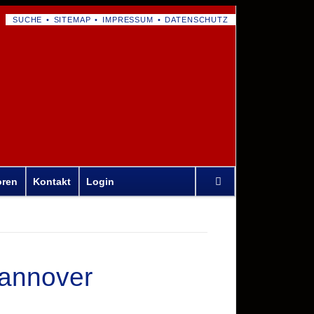
NAVIGATION
SUCHE
SITEMAP
IMPRESSUM
DATENSCHUTZ
ÜBERSPRINGEN
Navigation
oren
Kontakt
Login
überspringen
Hannover