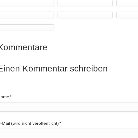
Kommentare
Einen Kommentar schreiben
flichtfeld
Name
*
flichtfeld
-Mail (wird nicht veröffentlicht)
*