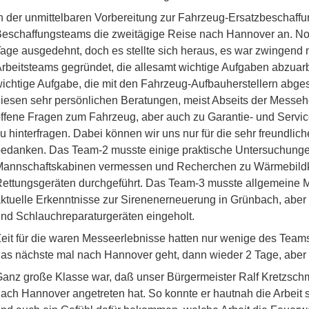
n der unmittelbaren Vorbereitung zur Fahrzeug-Ersatzbeschaf
eschaffungsteams die zweitägige Reise nach Hannover an. No
age ausgedehnt, doch es stellte sich heraus, es war zwingend
rbeitsteams gegründet, die allesamt wichtige Aufgaben abzuarb
ichtige Aufgabe, die mit den Fahrzeug-Aufbauherstellern abg
iesen sehr persönlichen Beratungen, meist Abseits der Messeh
ffene Fragen zum Fahrzeug, aber auch zu Garantie- und Servic
u hinterfragen. Dabei können wir uns nur für die sehr freundli
edanken. Das Team-2 musste einige praktische Untersuchunge
Mannschaftskabinen vermessen und Recherchen zu Wärmebild
ettungsgeräten durchgeführt. Das Team-3 musste allgemeine 
ktuelle Erkenntnisse zur Sirenenerneuerung in Grünbach, ab
nd Schlauchreparaturgeräten eingeholt.
eit für die waren Messeerlebnisse hatten nur wenige des Teams
as nächste mal nach Hannover geht, dann wieder 2 Tage, aber 
anz große Klasse war, daß unser Bürgermeister Ralf Kretzsch
ach Hannover angetreten hat. So konnte er hautnah die Arbei