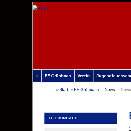
FF Grünbach
Verein
Jugendfeuerweh
Navigation
Start
FF Grünbach
News
News-
überspringen
FF GRÜNBACH
Navigation
1