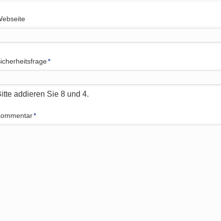
ebseite
flichtfeld
icherheitsfrage
*
itte addieren Sie 8 und 4.
flichtfeld
Kommentar
*