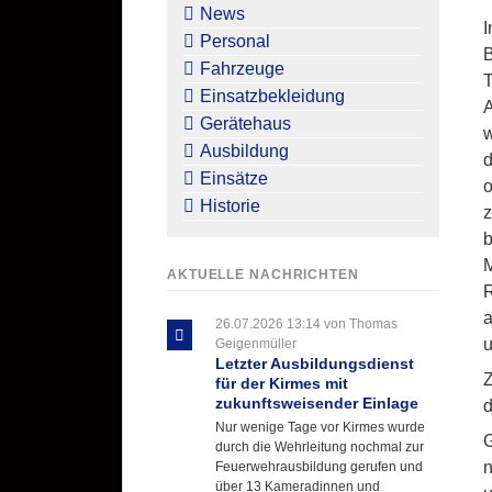
überspringen
News
I
Personal
B
Fahrzeuge
T
Einsatzbekleidung
A
Gerätehaus
w
Ausbildung
d
Einsätze
o
Historie
z
b
AKTUELLE NACHRICHTEN
R
a
26.07.2026 13:14
von Thomas
u
Geigenmüller
Letzter Ausbildungsdienst
Z
für der Kirmes mit
zukunftsweisender Einlage
d
Nur wenige Tage vor Kirmes wurde
G
durch die Wehrleitung nochmal zur
n
Feuerwehrausbildung gerufen und
über 13 Kameradinnen und