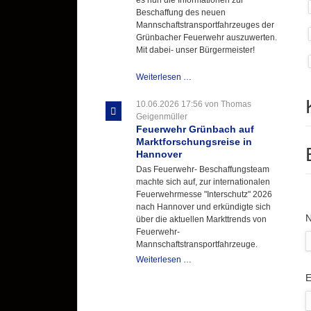
Beschaffung des neuen
Mannschaftstransportfahrzeuges der
Grünbacher Feuerwehr auszuwerten.
Mit dabei- unser Bürgermeister!
Beschaffungsgruppe
Weiterlesen …
wertet
Informationen
10.06.2026 17:56
von Thomas
aus
Geigenmüller
Hannover
Feuerwehr Grünbach auf
aus
Marktforschungsreise in
Hannover
Das Feuerwehr- Beschaffungsteam
machte sich auf, zur internationalen
Feuerwehrmesse "Interschutz" 2026
nach Hannover und erkündigte sich
P
über die aktuellen Markttrends von
Feuerwehr-
Mannschaftstransportfahrzeuge.
Feuerwehr
Weiterlesen …
Grünbach
P
E
auf
Marktforschungsreise
in