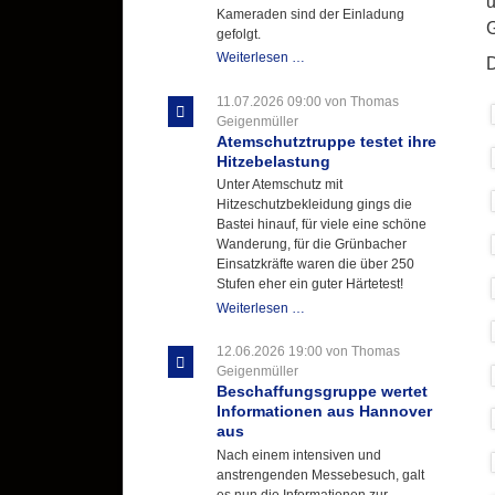
u
Kameraden sind der Einladung
G
gefolgt.
Letzter
Weiterlesen …
D
Ausbildungsdienst
für
11.07.2026 09:00
von Thomas
der
Geigenmüller
Kirmes
Atemschutztruppe testet ihre
mit
Hitzebelastung
zukunftsweisender
Unter Atemschutz mit
Einlage
Hitzeschutzbekleidung gings die
Bastei hinauf, für viele eine schöne
Wanderung, für die Grünbacher
Einsatzkräfte waren die über 250
Stufen eher ein guter Härtetest!
Atemschutztruppe
Weiterlesen …
testet
ihre
12.06.2026 19:00
von Thomas
Hitzebelastung
Geigenmüller
Beschaffungsgruppe wertet
Informationen aus Hannover
aus
Nach einem intensiven und
anstrengenden Messebesuch, galt
es nun die Informationen zur