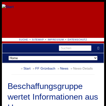
NAVIGATION
SUCHE
SITEMAP
IMPRESSUM
DATENSCHUTZ
ÜBERSPRINGEN
Navigation
überspringen
Start
FF Grünbach
News
News-Details
Beschaffungsgruppe
wertet Informationen aus