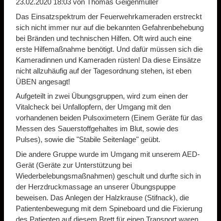
23.02.2020 18:03
von Thomas Geigenmüller
Das Einsatzspektrum der Feuerwehrkameraden erstreckt
sich nicht immer nur auf die bekannten Gefahrenbehebung
bei Bränden und technischen Hilfen. Oft wird auch eine
erste Hilfemaßnahme benötigt. Und dafür müssen sich die
Kameradinnen und Kameraden rüsten! Da diese Einsätze
nicht allzuhäufig auf der Tagesordnung stehen, ist eben
ÜBEN angesagt!
Aufgeteilt in zwei Übungsgruppen, wird zum einen der
Vitalcheck bei Unfallopfern, der Umgang mit den
vorhandenen beiden Pulsoximetern (Einem Geräte für das
Messen des Sauerstoffgehaltes im Blut, sowie des
Pulses), sowie die "Stabile Seitenlage" geübt.
Die andere Gruppe wurde im Umgang mit unserem AED-
Gerät (Geräte zur Unterstützung bei
Wiederbelebungsmaßnahmen) geschult und durfte sich in
der Herzdruckmassage an unserer Übungspuppe
beweisen. Das Anlegen der Halzkrause (Stifnack), die
Patientenbewegung mit dem Spineboard und die Fixierung
des Patienten auf diesem Brett für einen Transport waren