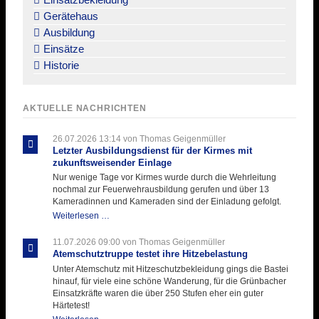
Gerätehaus
Ausbildung
Einsätze
Historie
AKTUELLE NACHRICHTEN
26.07.2026 13:14
von Thomas Geigenmüller
Letzter Ausbildungsdienst für der Kirmes mit
zukunftsweisender Einlage
Nur wenige Tage vor Kirmes wurde durch die Wehrleitung
nochmal zur Feuerwehrausbildung gerufen und über 13
Kameradinnen und Kameraden sind der Einladung gefolgt.
Letzter
Weiterlesen …
Ausbildungsdienst
für
11.07.2026 09:00
von Thomas Geigenmüller
der
Atemschutztruppe testet ihre Hitzebelastung
Kirmes
Unter Atemschutz mit Hitzeschutzbekleidung gings die Bastei
mit
hinauf, für viele eine schöne Wanderung, für die Grünbacher
zukunftsweisender
Einsatzkräfte waren die über 250 Stufen eher ein guter
Einlage
Härtetest!
Atemschutztruppe