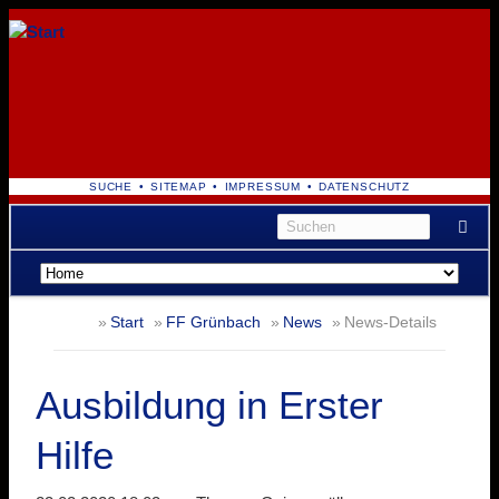
NAVIGATION
SUCHE
SITEMAP
IMPRESSUM
DATENSCHUTZ
ÜBERSPRINGEN
Navigation
überspringen
Start
FF Grünbach
News
News-Details
Ausbildung in Erster
Hilfe