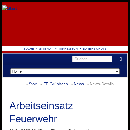
NAVIGATION
SUCHE
SITEMAP
IMPRESSUM
DATENSCHUTZ
ÜBERSPRINGEN
Navigation
überspringen
Start
FF Grünbach
News
News-Details
Arbeitseinsatz
Feuerwehr