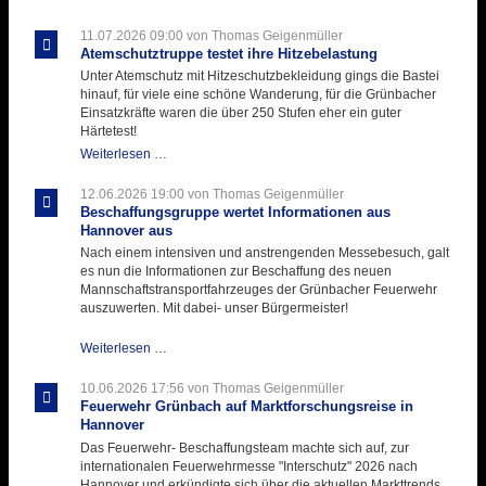
Ausbildungsdienst
für
11.07.2026 09:00
von Thomas Geigenmüller
der
Atemschutztruppe testet ihre Hitzebelastung
Kirmes
Unter Atemschutz mit Hitzeschutzbekleidung gings die Bastei
mit
hinauf, für viele eine schöne Wanderung, für die Grünbacher
zukunftsweisender
Einsatzkräfte waren die über 250 Stufen eher ein guter
Einlage
Härtetest!
Atemschutztruppe
Weiterlesen …
testet
ihre
12.06.2026 19:00
von Thomas Geigenmüller
Hitzebelastung
Beschaffungsgruppe wertet Informationen aus
Hannover aus
Nach einem intensiven und anstrengenden Messebesuch, galt
es nun die Informationen zur Beschaffung des neuen
Mannschaftstransportfahrzeuges der Grünbacher Feuerwehr
auszuwerten. Mit dabei- unser Bürgermeister!
Beschaffungsgruppe
Weiterlesen …
wertet
Informationen
10.06.2026 17:56
von Thomas Geigenmüller
aus
Feuerwehr Grünbach auf Marktforschungsreise in
Hannover
Hannover
aus
Das Feuerwehr- Beschaffungsteam machte sich auf, zur
internationalen Feuerwehrmesse "Interschutz" 2026 nach
Hannover und erkündigte sich über die aktuellen Markttrends