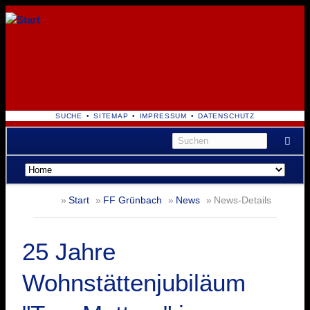
NAVIGATION
SUCHE
SITEMAP
IMPRESSUM
DATENSCHUTZ
ÜBERSPRINGEN
Navigation
überspringen
Start
FF Grünbach
News
News-Details
25 Jahre
Wohnstättenjubiläum