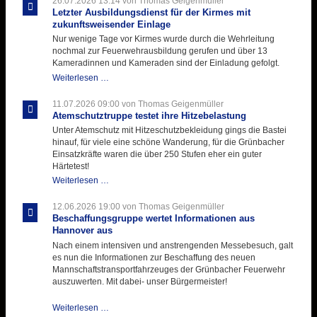
26.07.2026 13:14
von Thomas Geigenmüller
Letzter Ausbildungsdienst für der Kirmes mit
zukunftsweisender Einlage
Nur wenige Tage vor Kirmes wurde durch die Wehrleitung
nochmal zur Feuerwehrausbildung gerufen und über 13
Kameradinnen und Kameraden sind der Einladung gefolgt.
Letzter
Weiterlesen …
Ausbildungsdienst
für
11.07.2026 09:00
von Thomas Geigenmüller
der
Atemschutztruppe testet ihre Hitzebelastung
Kirmes
Unter Atemschutz mit Hitzeschutzbekleidung gings die Bastei
mit
hinauf, für viele eine schöne Wanderung, für die Grünbacher
zukunftsweisender
Einsatzkräfte waren die über 250 Stufen eher ein guter
Einlage
Härtetest!
Atemschutztruppe
Weiterlesen …
testet
ihre
12.06.2026 19:00
von Thomas Geigenmüller
Hitzebelastung
Beschaffungsgruppe wertet Informationen aus
Hannover aus
Nach einem intensiven und anstrengenden Messebesuch, galt
es nun die Informationen zur Beschaffung des neuen
Mannschaftstransportfahrzeuges der Grünbacher Feuerwehr
auszuwerten. Mit dabei- unser Bürgermeister!
Beschaffungsgruppe
Weiterlesen …