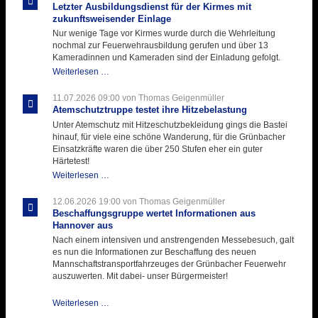
Letzter Ausbildungsdienst für der Kirmes mit
zukunftsweisender Einlage
Nur wenige Tage vor Kirmes wurde durch die Wehrleitung
nochmal zur Feuerwehrausbildung gerufen und über 13
Kameradinnen und Kameraden sind der Einladung gefolgt.
Letzter
Weiterlesen …
Ausbildungsdienst
für
11.07.2026 09:00
von Thomas Geigenmüller
der
Atemschutztruppe testet ihre Hitzebelastung
Kirmes
Unter Atemschutz mit Hitzeschutzbekleidung gings die Bastei
mit
hinauf, für viele eine schöne Wanderung, für die Grünbacher
zukunftsweisender
Einsatzkräfte waren die über 250 Stufen eher ein guter
Einlage
Härtetest!
Atemschutztruppe
Weiterlesen …
testet
ihre
12.06.2026 19:00
von Thomas Geigenmüller
Hitzebelastung
Beschaffungsgruppe wertet Informationen aus
Hannover aus
Nach einem intensiven und anstrengenden Messebesuch, galt
es nun die Informationen zur Beschaffung des neuen
Mannschaftstransportfahrzeuges der Grünbacher Feuerwehr
auszuwerten. Mit dabei- unser Bürgermeister!
Beschaffungsgruppe
Weiterlesen …
wertet