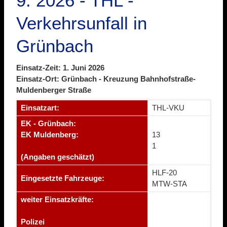
9. 2026 - THL -
Verkehrsunfall in
Grünbach
Einsatz-Zeit: 1. Juni 2026
Einsatz-Ort: Grünbach - Kreuzung Bahnhofstraße-
Muldenberger Straße
Einsatzart:
THL-VKU
EK - Grünbach:
EK Muldenberg:
13
1
(Angaben geschätzt)
HLF-20
Eingesetzte Fahrzeuge:
MTW-STA
weiter Einsatzkräfte:
Polizei