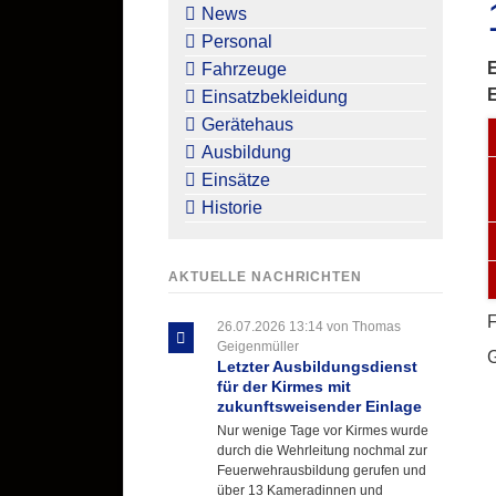
überspringen
News
Personal
E
Fahrzeuge
Einsatzbekleidung
Gerätehaus
Ausbildung
Einsätze
Historie
AKTUELLE NACHRICHTEN
F
26.07.2026 13:14
von Thomas
Geigenmüller
G
Letzter Ausbildungsdienst
für der Kirmes mit
zukunftsweisender Einlage
Nur wenige Tage vor Kirmes wurde
durch die Wehrleitung nochmal zur
Feuerwehrausbildung gerufen und
über 13 Kameradinnen und