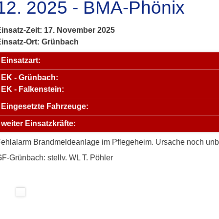
12. 2025 - BMA-Phönix
insatz-Zeit: 17. November 2025
Einsatz-Ort: Grünbach
Einsatzart:
EK - Grünbach:
EK - Falkenstein:
Eingesetzte Fahrzeuge:
weiter Einsatzkräfte:
ehlalarm Brandmeldeanlage im Pflegeheim. Ursache noch unb
F-Grünbach: stellv. WL T. Pöhler