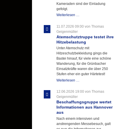
Kameraden sind der Einladung
gefolgt.
Letzter
Weiterlesen …
Ausbildungsdienst
für
11.07.2026 09:00
von Thomas
der
Geigenmüller
Kirmes
Atemschutztruppe testet ihre
mit
Hitzebelastung
zukunftsweisender
Unter Atemschutz mit
Einlage
Hitzeschutzbekleidung gings die
Bastei hinauf, für viele eine schöne
Wanderung, für die Grünbacher
Einsatzkräfte waren die über 250
Stufen eher ein guter Härtetest!
Atemschutztruppe
Weiterlesen …
testet
ihre
12.06.2026 19:00
von Thomas
Hitzebelastung
Geigenmüller
Beschaffungsgruppe wertet
Informationen aus Hannover
aus
Nach einem intensiven und
anstrengenden Messebesuch, galt
es nun die Informationen zur