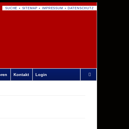
NAVIGATION
SUCHE
SITEMAP
IMPRESSUM
DATENSCHUTZ
ÜBERSPRINGEN
Navigation
oren
Kontakt
Login
überspringen