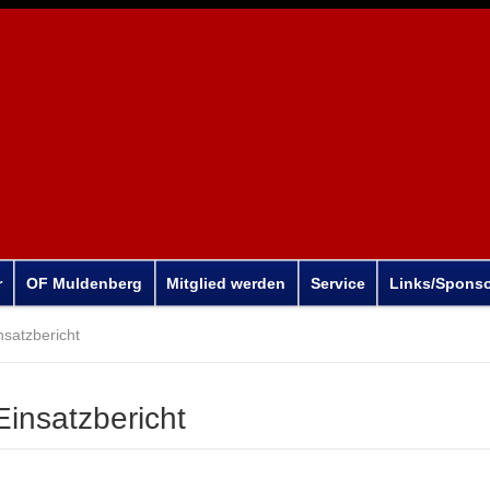
r
OF Muldenberg
Mitglied werden
Service
Links/Spons
nsatzbericht
Einsatzbericht