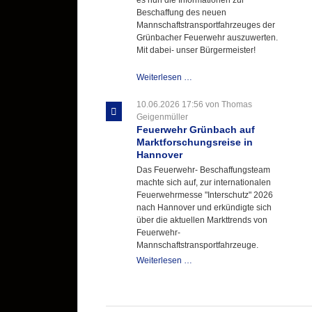
Beschaffung des neuen
Mannschaftstransportfahrzeuges der
Grünbacher Feuerwehr auszuwerten.
Mit dabei- unser Bürgermeister!
Beschaffungsgruppe
Weiterlesen …
wertet
Informationen
10.06.2026 17:56
von Thomas
aus
Geigenmüller
Hannover
Feuerwehr Grünbach auf
aus
Marktforschungsreise in
Hannover
Das Feuerwehr- Beschaffungsteam
machte sich auf, zur internationalen
Feuerwehrmesse "Interschutz" 2026
nach Hannover und erkündigte sich
über die aktuellen Markttrends von
Feuerwehr-
Mannschaftstransportfahrzeuge.
Feuerwehr
Weiterlesen …
Grünbach
auf
Marktforschungsreise
in