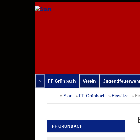
FF Grünbach
Verein
Jugendfeuerweh
Navigation
Start
FF Grünbach
Einsätze
Ei
überspringen
FF GRÜNBACH
Navigation