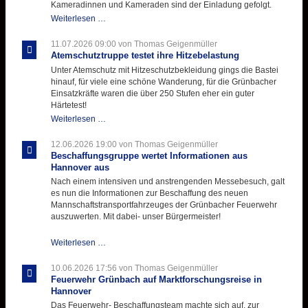
Kameradinnen und Kameraden sind der Einladung gefolgt.
Letzter
Weiterlesen …
Ausbildungsdienst
für
11.07.2026 09:00
von Thomas Geigenmüller
der
Atemschutztruppe testet ihre Hitzebelastung
Kirmes
Unter Atemschutz mit Hitzeschutzbekleidung gings die Bastei
mit
hinauf, für viele eine schöne Wanderung, für die Grünbacher
zukunftsweisender
Einsatzkräfte waren die über 250 Stufen eher ein guter
Einlage
Härtetest!
Atemschutztruppe
Weiterlesen …
testet
ihre
12.06.2026 19:00
von Thomas Geigenmüller
Hitzebelastung
Beschaffungsgruppe wertet Informationen aus
Hannover aus
Nach einem intensiven und anstrengenden Messebesuch, galt
es nun die Informationen zur Beschaffung des neuen
Mannschaftstransportfahrzeuges der Grünbacher Feuerwehr
auszuwerten. Mit dabei- unser Bürgermeister!
Beschaffungsgruppe
Weiterlesen …
wertet
Informationen
10.06.2026 17:56
von Thomas Geigenmüller
aus
Feuerwehr Grünbach auf Marktforschungsreise in
Hannover
Hannover
aus
Das Feuerwehr- Beschaffungsteam machte sich auf, zur