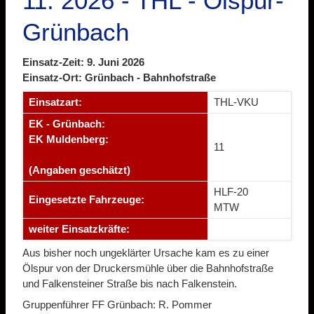
11. 2026 - THL - Ölspur-
Grünbach
Einsatz-Zeit: 9. Juni 2026
Einsatz-Ort: Grünbach - Bahnhofstraße
Einsatzart:
THL-VKU
EK - Grünbach:
EK Muldenberg:
11
(Angaben geschätzt)
HLF-20
Eingesetzte Fahrzeuge:
MTW
weiter Einsatzkräfte:
Aus bisher noch ungeklärter Ursache kam es zu einer
Ölspur von der Druckersmühle über die Bahnhofstraße
und Falkensteiner Straße bis nach Falkenstein.
Gruppenführer FF Grünbach: R. Pommer