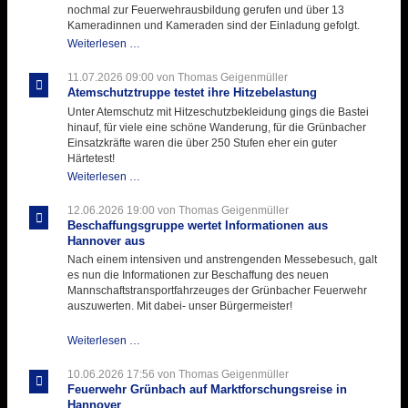
nochmal zur Feuerwehrausbildung gerufen und über 13
Kameradinnen und Kameraden sind der Einladung gefolgt.
Letzter
Weiterlesen …
Ausbildungsdienst
für
11.07.2026 09:00
von Thomas Geigenmüller
der
Atemschutztruppe testet ihre Hitzebelastung
Kirmes
Unter Atemschutz mit Hitzeschutzbekleidung gings die Bastei
mit
hinauf, für viele eine schöne Wanderung, für die Grünbacher
zukunftsweisender
Einsatzkräfte waren die über 250 Stufen eher ein guter
Einlage
Härtetest!
Atemschutztruppe
Weiterlesen …
testet
ihre
12.06.2026 19:00
von Thomas Geigenmüller
Hitzebelastung
Beschaffungsgruppe wertet Informationen aus
Hannover aus
Nach einem intensiven und anstrengenden Messebesuch, galt
es nun die Informationen zur Beschaffung des neuen
Mannschaftstransportfahrzeuges der Grünbacher Feuerwehr
auszuwerten. Mit dabei- unser Bürgermeister!
Beschaffungsgruppe
Weiterlesen …
wertet
Informationen
10.06.2026 17:56
von Thomas Geigenmüller
aus
Feuerwehr Grünbach auf Marktforschungsreise in
Hannover
Hannover