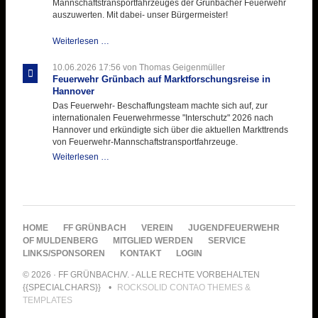
Mannschaftstransportfahrzeuges der Grünbacher Feuerwehr
auszuwerten. Mit dabei- unser Bürgermeister!
Beschaffungsgruppe
Weiterlesen …
wertet
Informationen
10.06.2026 17:56
von Thomas Geigenmüller
aus
Feuerwehr Grünbach auf Marktforschungsreise in
Hannover
Hannover
aus
Das Feuerwehr- Beschaffungsteam machte sich auf, zur
internationalen Feuerwehrmesse "Interschutz" 2026 nach
Hannover und erkündigte sich über die aktuellen Markttrends
von Feuerwehr-Mannschaftstransportfahrzeuge.
Feuerwehr
Weiterlesen …
Grünbach
auf
Marktforschungsreise
in
Hannover
NAVIGATION
HOME
FF GRÜNBACH
VEREIN
JUGENDFEUERWEHR
ÜBERSPRINGEN
OF MULDENBERG
MITGLIED WERDEN
SERVICE
LINKS/SPONSOREN
KONTAKT
LOGIN
© 2026 · FF GRÜNBACH/V. - ALLE RECHTE VORBEHALTEN
{{SPECIALCHARS}}
ROCKSOLID CONTAO THEMES &
TEMPLATES