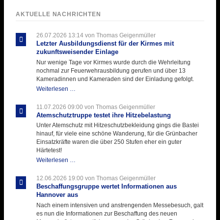
AKTUELLE NACHRICHTEN
26.07.2026 13:14
von Thomas Geigenmüller
Letzter Ausbildungsdienst für der Kirmes mit
zukunftsweisender Einlage
Nur wenige Tage vor Kirmes wurde durch die Wehrleitung
nochmal zur Feuerwehrausbildung gerufen und über 13
Kameradinnen und Kameraden sind der Einladung gefolgt.
Letzter
Weiterlesen …
Ausbildungsdienst
für
11.07.2026 09:00
von Thomas Geigenmüller
der
Atemschutztruppe testet ihre Hitzebelastung
Kirmes
Unter Atemschutz mit Hitzeschutzbekleidung gings die Bastei
mit
hinauf, für viele eine schöne Wanderung, für die Grünbacher
zukunftsweisender
Einsatzkräfte waren die über 250 Stufen eher ein guter
Einlage
Härtetest!
Atemschutztruppe
Weiterlesen …
testet
ihre
12.06.2026 19:00
von Thomas Geigenmüller
Hitzebelastung
Beschaffungsgruppe wertet Informationen aus
Hannover aus
Nach einem intensiven und anstrengenden Messebesuch, galt
es nun die Informationen zur Beschaffung des neuen