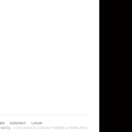
REN
KONTAKT
LOGIN
CHARS}}
ROCKSOLID CONTAO THEMES & TEMPLATES