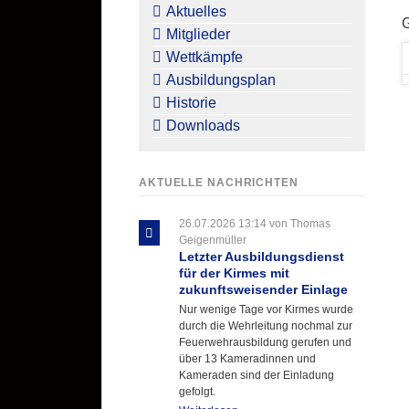
überspringen
Aktuelles
Mitglieder
Wettkämpfe
Ausbildungsplan
Historie
Downloads
AKTUELLE NACHRICHTEN
26.07.2026 13:14
von Thomas
Geigenmüller
Letzter Ausbildungsdienst
für der Kirmes mit
zukunftsweisender Einlage
Nur wenige Tage vor Kirmes wurde
durch die Wehrleitung nochmal zur
Feuerwehrausbildung gerufen und
über 13 Kameradinnen und
Kameraden sind der Einladung
gefolgt.