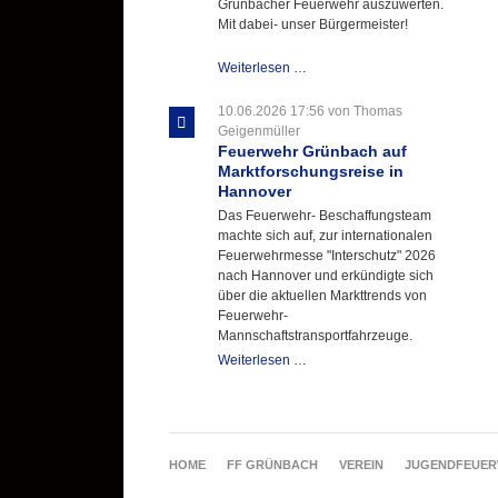
Grünbacher Feuerwehr auszuwerten.
Mit dabei- unser Bürgermeister!
Beschaffungsgruppe
Weiterlesen …
wertet
Informationen
10.06.2026 17:56
von Thomas
aus
Geigenmüller
Hannover
Feuerwehr Grünbach auf
aus
Marktforschungsreise in
Hannover
Das Feuerwehr- Beschaffungsteam
machte sich auf, zur internationalen
Feuerwehrmesse "Interschutz" 2026
nach Hannover und erkündigte sich
über die aktuellen Markttrends von
Feuerwehr-
Mannschaftstransportfahrzeuge.
Feuerwehr
Weiterlesen …
Grünbach
auf
Marktforschungsreise
in
Hannover
NAVIGATION
HOME
FF GRÜNBACH
VEREIN
JUGENDFEUE
ÜBERSPRINGEN