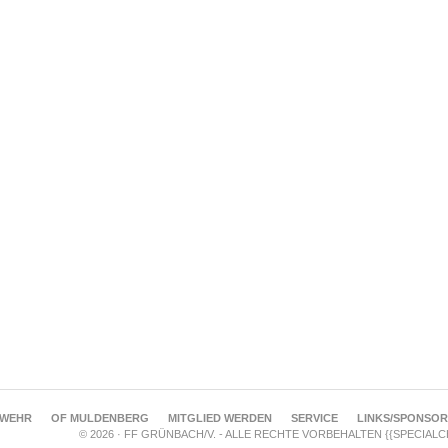
RWEHR
OF MULDENBERG
MITGLIED WERDEN
SERVICE
LINKS/SPONSO
© 2026 · FF GRÜNBACH/V. - ALLE RECHTE VORBEHALTEN {{SPECIAL