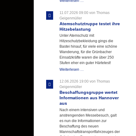
Letzter
Weiterlesen …
Ausbildungsdienst
für
11.07.2026 09:00
von Thomas
der
Geigenmüller
Kirmes
Atemschutztruppe testet ihre
mit
Hitzebelastung
zukunftsweisender
Unter Atemschutz mit
Einlage
Hitzeschutzbekleidung gings die
Bastei hinauf, für viele eine schöne
Wanderung, für die Grünbacher
Einsatzkräfte waren die über 250
Stufen eher ein guter Härtetest!
Atemschutztruppe
Weiterlesen …
testet
ihre
12.06.2026 19:00
von Thomas
Hitzebelastung
Geigenmüller
Beschaffungsgruppe wertet
Informationen aus Hannover
aus
Nach einem intensiven und
anstrengenden Messebesuch, galt
es nun die Informationen zur
Beschaffung des neuen
Mannschaftstransportfahrzeuges der