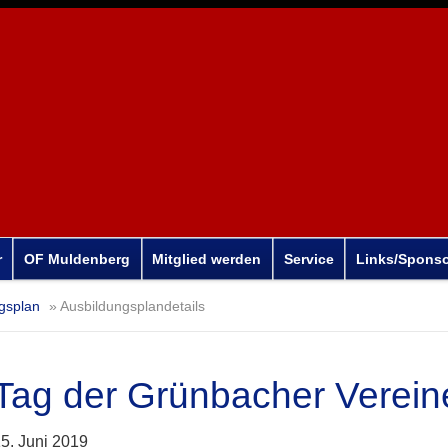
r
OF Muldenberg
Mitglied werden
Service
Links/Spons
gsplan
Ausbildungsplandetails
Tag der Grünbacher Verein
5. Juni 2019