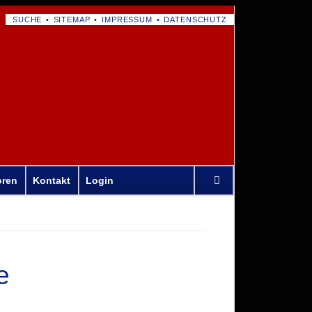
NAVIGATION
SUCHE
SITEMAP
IMPRESSUM
DATENSCHUTZ
ÜBERSPRINGEN
Navigation
oren
Kontakt
Login
überspringen
e