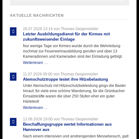
AKTUELLE NACHRICHTEN
26.07.2026 13:14
von Thomas Geigenmüller
Letzter Ausbildungsdienst für der Kirmes mit
zukunftsweisender Einlage
Nur wenige Tage vor Kirmes wurde durch die Wehrleitung
nochmal zur Feuerwehrausbildung gerufen und über 13
Kameradinnen und Kameraden sind der Einladung gefolgt.
Letzter
Weiterlesen …
Ausbildungsdienst
für
11.07.2026 09:00
von Thomas Geigenmüller
der
Atemschutztruppe testet ihre Hitzebelastung
Kirmes
Unter Atemschutz mit Hitzeschutzbekleidung gings die Bastei
mit
hinauf, für viele eine schöne Wanderung, für die Grünbacher
zukunftsweisender
Einsatzkräfte waren die über 250 Stufen eher ein guter
Einlage
Härtetest!
Atemschutztruppe
Weiterlesen …
testet
ihre
12.06.2026 19:00
von Thomas Geigenmüller
Hitzebelastung
Beschaffungsgruppe wertet Informationen aus
Hannover aus
Nach einem intensiven und anstrengenden Messebesuch, galt