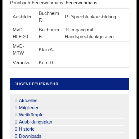
Grünbach-Feuerwehrhaus, Feuerwehrhaus
Buchheim
Ausbilder
P.: Sprechfunkausbildung
F.
MvD-
Buchheim
T:Umgang mit
HLF-20
F.
Handsprechfunkgeräten
MvD-
Klein A.
MTW
Verantw.
Kern D.
JUGENDFEUERWEHR
Navigation
überspringen
Aktuelles
Mitglieder
Wettkämpfe
Ausbildungsplan
Historie
Downloads