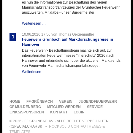
es nun die Informationen zur Beschaffung des neuen
Mannschaftstransportfahrzeuges der Grünbacher Feuerwehr
auszuwerten. Mit dabei- unser Bürgermeister!
Beschaffungsgruppe
Weiterlesen …
wertet
Informationen
10.06.2026 17:56
von Thomas Geigenmüller
aus
Feuerwehr Grünbach auf Marktforschungsreise in
Hannover
Hannover
aus
Das Feuerwehr- Beschaffungsteam machte sich auf, zur
internationalen Feuerwehrmesse "Interschutz" 2026 nach
Hannover und erkündigte sich über die aktuellen Markttrends
von Feuerwehr-Mannschaftstransportfahrzeuge.
Feuerwehr
Weiterlesen …
Grünbach
auf
Marktforschungsreise
in
Hannover
NAVIGATION
HOME
FF GRÜNBACH
VEREIN
JUGENDFEUERWEHR
ÜBERSPRINGEN
OF MULDENBERG
MITGLIED WERDEN
SERVICE
LINKS/SPONSOREN
KONTAKT
LOGIN
© 2026 · FF GRÜNBACH/V. - ALLE RECHTE VORBEHALTEN
{{SPECIALCHARS}}
ROCKSOLID CONTAO THEMES &
TEMPLATES