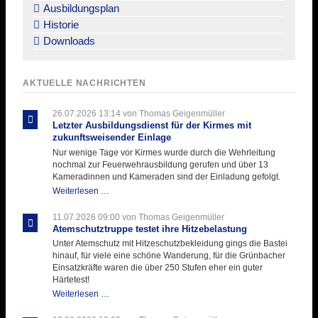
Ausbildungsplan
Historie
Downloads
AKTUELLE NACHRICHTEN
26.07.2026 13:14
von Thomas Geigenmüller
Letzter Ausbildungsdienst für der Kirmes mit
zukunftsweisender Einlage
Nur wenige Tage vor Kirmes wurde durch die Wehrleitung
nochmal zur Feuerwehrausbildung gerufen und über 13
Kameradinnen und Kameraden sind der Einladung gefolgt.
Letzter
Weiterlesen …
Ausbildungsdienst
für
11.07.2026 09:00
von Thomas Geigenmüller
der
Atemschutztruppe testet ihre Hitzebelastung
Kirmes
Unter Atemschutz mit Hitzeschutzbekleidung gings die Bastei
mit
hinauf, für viele eine schöne Wanderung, für die Grünbacher
zukunftsweisender
Einsatzkräfte waren die über 250 Stufen eher ein guter
Einlage
Härtetest!
Atemschutztruppe
Weiterlesen …
testet
ihre