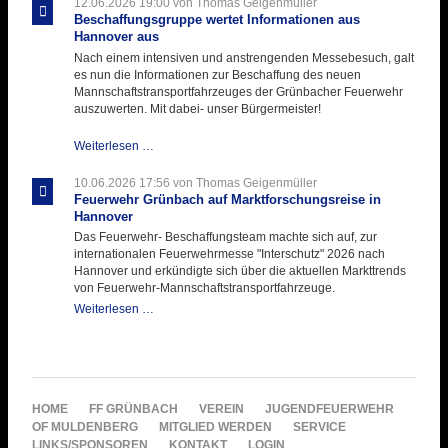
12.06.2026 19:00
von Thomas Geigenmüller
Hitzebelastung
Beschaffungsgruppe wertet Informationen aus
Hannover aus
Nach einem intensiven und anstrengenden Messebesuch, galt
es nun die Informationen zur Beschaffung des neuen
Mannschaftstransportfahrzeuges der Grünbacher Feuerwehr
auszuwerten. Mit dabei- unser Bürgermeister!
Beschaffungsgruppe
Weiterlesen …
wertet
Informationen
10.06.2026 17:56
von Thomas Geigenmüller
aus
Feuerwehr Grünbach auf Marktforschungsreise in
Hannover
Hannover
aus
Das Feuerwehr- Beschaffungsteam machte sich auf, zur
internationalen Feuerwehrmesse "Interschutz" 2026 nach
Hannover und erkündigte sich über die aktuellen Markttrends
von Feuerwehr-Mannschaftstransportfahrzeuge.
Feuerwehr
Weiterlesen …
Grünbach
auf
Marktforschungsreise
in
Hannover
NAVIGATION
HOME
FF GRÜNBACH
VEREIN
JUGENDFEUERWEHR
ÜBERSPRINGEN
OF MULDENBERG
MITGLIED WERDEN
SERVICE
LINKS/SPONSOREN
KONTAKT
LOGIN