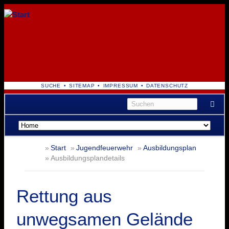
NAVIGATION
SUCHE
SITEMAP
IMPRESSUM
DATENSCHUTZ
ÜBERSPRINGEN
Navigation
überspringen
Start
Jugendfeuerwehr
Ausbildungsplan
Ausbildungsplandetails
Rettung aus
unwegsamen Gelände