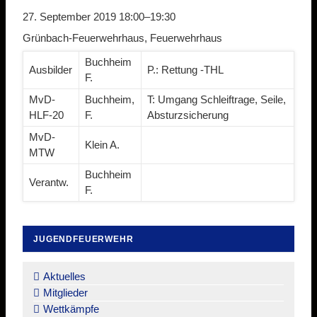
27. September 2019 18:00–19:30
Grünbach-Feuerwehrhaus, Feuerwehrhaus
Buchheim
Ausbilder
P.: Rettung -THL
F.
MvD-
Buchheim,
T: Umgang Schleiftrage, Seile,
HLF-20
F.
Absturzsicherung
MvD-
Klein A.
MTW
Buchheim
Verantw.
F.
JUGENDFEUERWEHR
Navigation
überspringen
Aktuelles
Mitglieder
Wettkämpfe