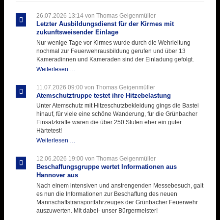
26.07.2026 13:14
von Thomas Geigenmüller
Letzter Ausbildungsdienst für der Kirmes mit
zukunftsweisender Einlage
Nur wenige Tage vor Kirmes wurde durch die Wehrleitung
nochmal zur Feuerwehrausbildung gerufen und über 13
Kameradinnen und Kameraden sind der Einladung gefolgt.
Letzter
Weiterlesen …
Ausbildungsdienst
für
11.07.2026 09:00
von Thomas Geigenmüller
der
Atemschutztruppe testet ihre Hitzebelastung
Kirmes
Unter Atemschutz mit Hitzeschutzbekleidung gings die Bastei
mit
hinauf, für viele eine schöne Wanderung, für die Grünbacher
zukunftsweisender
Einsatzkräfte waren die über 250 Stufen eher ein guter
Einlage
Härtetest!
Atemschutztruppe
Weiterlesen …
testet
ihre
12.06.2026 19:00
von Thomas Geigenmüller
Hitzebelastung
Beschaffungsgruppe wertet Informationen aus
Hannover aus
Nach einem intensiven und anstrengenden Messebesuch, galt
es nun die Informationen zur Beschaffung des neuen
Mannschaftstransportfahrzeuges der Grünbacher Feuerwehr
auszuwerten. Mit dabei- unser Bürgermeister!