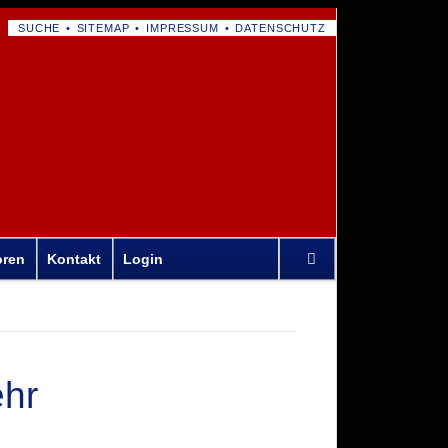
NAVIGATION
SUCHE
SITEMAP
IMPRESSUM
DATENSCHUTZ
ÜBERSPRINGEN
Navigation
oren
Kontakt
Login
überspringen
ehr