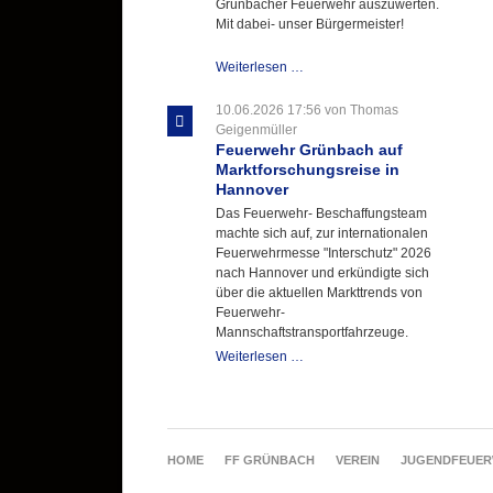
Grünbacher Feuerwehr auszuwerten.
Mit dabei- unser Bürgermeister!
Beschaffungsgruppe
Weiterlesen …
wertet
Informationen
10.06.2026 17:56
von Thomas
aus
Geigenmüller
Hannover
Feuerwehr Grünbach auf
aus
Marktforschungsreise in
Hannover
Das Feuerwehr- Beschaffungsteam
machte sich auf, zur internationalen
Feuerwehrmesse "Interschutz" 2026
nach Hannover und erkündigte sich
über die aktuellen Markttrends von
Feuerwehr-
Mannschaftstransportfahrzeuge.
Feuerwehr
Weiterlesen …
Grünbach
auf
Marktforschungsreise
in
Hannover
NAVIGATION
HOME
FF GRÜNBACH
VEREIN
JUGENDFEUE
ÜBERSPRINGEN