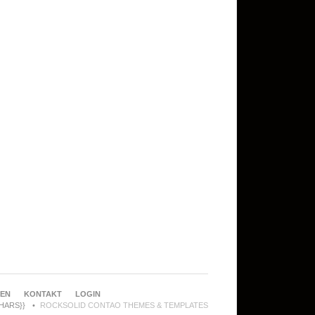
REN
KONTAKT
LOGIN
CHARS}}
ROCKSOLID CONTAO THEMES & TEMPLATES