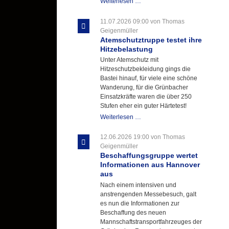
Letzter
Weiterlesen …
Ausbildungsdienst
für
11.07.2026 09:00
von Thomas
der
Geigenmüller
Kirmes
Atemschutztruppe testet ihre
mit
Hitzebelastung
zukunftsweisender
Unter Atemschutz mit
Einlage
Hitzeschutzbekleidung gings die
Bastei hinauf, für viele eine schöne
Wanderung, für die Grünbacher
Einsatzkräfte waren die über 250
Stufen eher ein guter Härtetest!
Atemschutztruppe
Weiterlesen …
testet
ihre
12.06.2026 19:00
von Thomas
Hitzebelastung
Geigenmüller
Beschaffungsgruppe wertet
Informationen aus Hannover
aus
Nach einem intensiven und
anstrengenden Messebesuch, galt
es nun die Informationen zur
Beschaffung des neuen
Mannschaftstransportfahrzeuges der