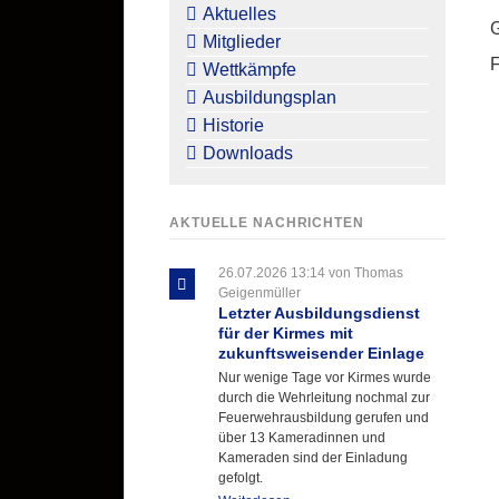
überspringen
Aktuelles
Mitglieder
F
Wettkämpfe
Ausbildungsplan
Historie
Downloads
AKTUELLE NACHRICHTEN
26.07.2026 13:14
von Thomas
Geigenmüller
Letzter Ausbildungsdienst
für der Kirmes mit
zukunftsweisender Einlage
Nur wenige Tage vor Kirmes wurde
durch die Wehrleitung nochmal zur
Feuerwehrausbildung gerufen und
über 13 Kameradinnen und
Kameraden sind der Einladung
gefolgt.