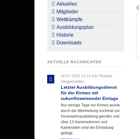
überspringen
Aktuelles
Mitglieder
Wettkämpfe
Ausbildungsplan
Historie
Downloads
AKTUELLE NACHRICHTEN
26.07.2026 13:14
von Thomas
Geigenmüller
Letzter Ausbildungsdienst
für der Kirmes mit
zukunftsweisender Einlage
Nur wenige Tage vor Kirmes wurde
durch die Wehrleitung nochmal zur
Feuerwehrausbildung gerufen und
über 13 Kameradinnen und
Kameraden sind der Einladung
gefolgt.