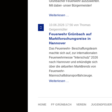
Grünbacher Feuerwehr auszuwerten.
Mit dabei- unser Bürgermeister!
Beschaffungsgruppe
Weiterlesen …
wertet
Informationen
10.06.2026 17:56
von Thomas
aus
Geigenmüller
Hannover
Feuerwehr Grünbach auf
aus
Marktforschungsreise in
Hannover
Das Feuerwehr- Beschaffungsteam
machte sich auf, zur internationalen
Feuerwehrmesse "Interschutz" 2026
nach Hannover und erkündigte sich
über die aktuellen Markttrends von
Feuerwehr-
Mannschaftstransportfahrzeuge.
Feuerwehr
Weiterlesen …
Grünbach
auf
Marktforschungsreise
in
Hannover
NAVIGATION
HOME
FF GRÜNBACH
VEREIN
JUGENDFEUE
ÜBERSPRINGEN