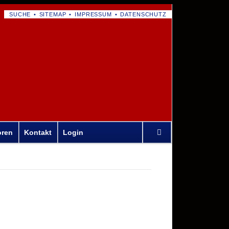
NAVIGATION
SUCHE
SITEMAP
IMPRESSUM
DATENSCHUTZ
ÜBERSPRINGEN
Navigation
oren
Kontakt
Login
überspringen