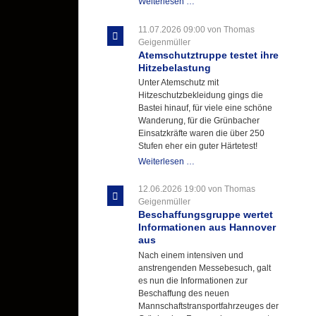
Letzter
Weiterlesen …
Ausbildungsdienst
für
11.07.2026 09:00
von Thomas
der
Geigenmüller
Kirmes
Atemschutztruppe testet ihre
mit
Hitzebelastung
zukunftsweisender
Unter Atemschutz mit
Einlage
Hitzeschutzbekleidung gings die
Bastei hinauf, für viele eine schöne
Wanderung, für die Grünbacher
Einsatzkräfte waren die über 250
Stufen eher ein guter Härtetest!
Atemschutztruppe
Weiterlesen …
testet
ihre
12.06.2026 19:00
von Thomas
Hitzebelastung
Geigenmüller
Beschaffungsgruppe wertet
Informationen aus Hannover
aus
Nach einem intensiven und
anstrengenden Messebesuch, galt
es nun die Informationen zur
Beschaffung des neuen
Mannschaftstransportfahrzeuges der