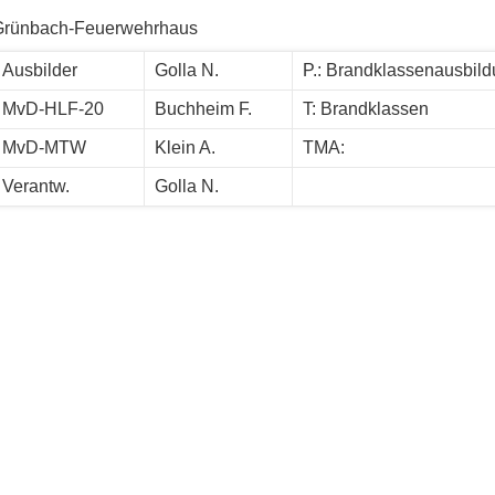
Grünbach-Feuerwehrhaus
Ausbilder
Golla N.
P.: Brandklassenausbild
MvD-HLF-20
Buchheim F.
T: Brandklassen
MvD-MTW
Klein A.
TMA:
Verantw.
Golla N.