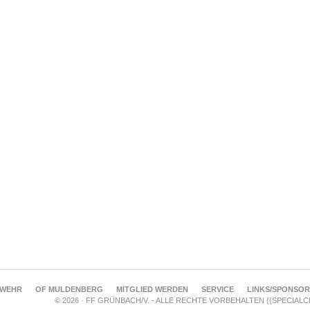
RWEHR
OF MULDENBERG
MITGLIED WERDEN
SERVICE
LINKS/SPONSO
© 2026 · FF GRÜNBACH/V. - ALLE RECHTE VORBEHALTEN {{SPECIAL