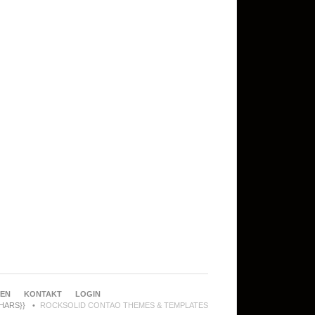
REN
KONTAKT
LOGIN
CHARS}}
ROCKSOLID CONTAO THEMES & TEMPLATES