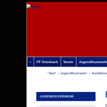
FF Grünbach
Verein
Jugendfeuerweh
Navigation
Start
Jugendfeuerwehr
Ausbildun
überspringen
JUGENDFEUERWEHR
Navigation
2