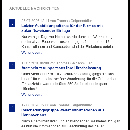
AKTUELLE NACHRICHTEN
26.07.2026 13:14
von Thomas Geigenmüller
Letzter Ausbildungsdienst für der Kirmes mit
zukunftsweisender Einlage
Nur wenige Tage vor Kirmes wurde durch die Wehrleitung
nochmal zur Feuerwehrausbildung gerufen und über 13
Kameradinnen und Kameraden sind der Einladung gefolgt.
Letzter
Weiterlesen …
Ausbildungsdienst
für
11.07.2026 09:00
von Thomas Geigenmüller
der
Atemschutztruppe testet ihre Hitzebelastung
Kirmes
Unter Atemschutz mit Hitzeschutzbekleidung gings die Bastei
mit
hinauf, für viele eine schöne Wanderung, für die Grünbacher
zukunftsweisender
Einsatzkräfte waren die über 250 Stufen eher ein guter
Einlage
Härtetest!
Atemschutztruppe
Weiterlesen …
testet
ihre
12.06.2026 19:00
von Thomas Geigenmüller
Hitzebelastung
Beschaffungsgruppe wertet Informationen aus
Hannover aus
Nach einem intensiven und anstrengenden Messebesuch, galt
es nun die Informationen zur Beschaffung des neuen