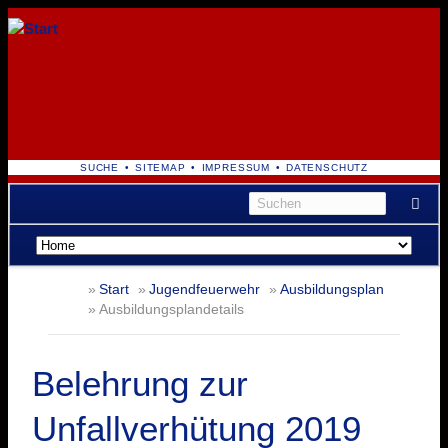
NAVIGATION
SUCHE
SITEMAP
IMPRESSUM
DATENSCHUTZ
ÜBERSPRINGEN
Navigation
überspringen
Start
Jugendfeuerwehr
Ausbildungsplan
Ausbildungsplandetails
Belehrung zur
Unfallverhütung 2019