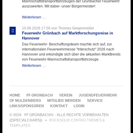
Mannschaftstransportfahrzeuges der Grünbacher Feuerwehr
auszuwerten. Mit dabei- unser Bürgermeister!
Beschaffungsgruppe
Weiterlesen …
wertet
Informationen
10.06.2026 17:56
von Thomas Geigenmüller
aus
Feuerwehr Grünbach auf Marktforschungsreise in
Hannover
Hannover
aus
Das Feuerwehr- Beschaffungsteam machte sich auf, zur
internationalen Feuerwehrmesse "Interschutz" 2026 nach
Hannover und erkündigte sich über die aktuellen Markttrends
von Feuerwehr-Mannschaftstransportfahrzeuge.
Feuerwehr
Weiterlesen …
Grünbach
auf
Marktforschungsreise
in
Hannover
NAVIGATION
HOME
FF GRÜNBACH
VEREIN
JUGENDFEUERWEHR
ÜBERSPRINGEN
OF MULDENBERG
MITGLIED WERDEN
SERVICE
LINKS/SPONSOREN
KONTAKT
LOGIN
© 2026 · FF GRÜNBACH/V. - ALLE RECHTE VORBEHALTEN
{{SPECIALCHARS}}
ROCKSOLID CONTAO THEMES &
TEMPLATES